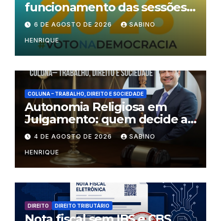
funcionamento das sessões
durante o período eleitoral
6 DE AGOSTO DE 2026
SABINO
HENRIQUE
COLUNA – TRABALHO, DIREITO E SOCIEDADE
Autonomia Religiosa em
Julgamento: quem decide as
regras dentro dos templos?
4 DE AGOSTO DE 2026
SABINO
HENRIQUE
DIREITO
DIREITO TRIBUTÁRIO
Nota fiscal sem IBS e CBS