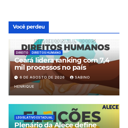
Você perdeu
DIREITO
DIREITOS HUMANO
Ceará lidera ranking com 7,4
mil processos no país
6 DE AGOSTO DE 2026
SABINO
HENRIQUE
LEGISLATIVO ESTADUAL
Plenário da Alece define