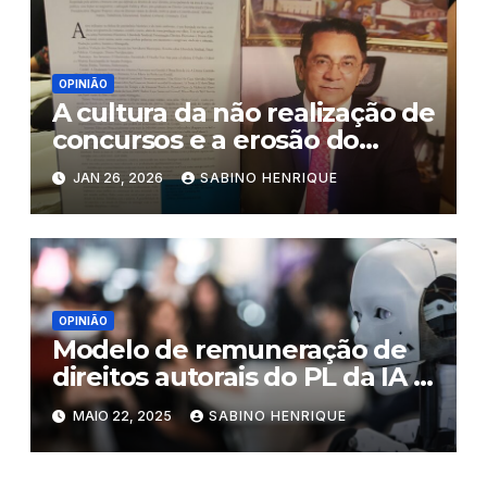
OPINIÃO
A cultura da não realização de
concursos e a erosão do
serviço público
JAN 26, 2026
SABINO HENRIQUE
OPINIÃO
Modelo de remuneração de
direitos autorais do PL da IA é
tecnicamente inviável,
MAIO 22, 2025
SABINO HENRIQUE
mostra estudo