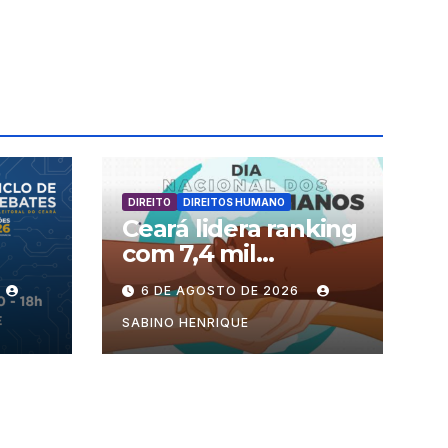
DIREITO
DIREITOS HUMANO
Ceará lidera ranking
com 7,4 mil
processos no país
6 DE AGOSTO DE 2026
ra
SABINO HENRIQUE
ência