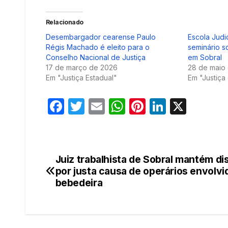
Relacionado
Desembargador cearense Paulo
Escola Judi
Régis Machado é eleito para o
seminário s
Conselho Nacional de Justiça
em Sobral
17 de março de 2026
28 de maio
Em "Justiça Estadual"
Em "Justiça
F
T
E
W
Pi
Li
X
a
w
m
h
nt
n
c
itt
ail
at
er
k
e
er
s
e
e
Juiz trabalhista de Sobral mantém d
Navegação
b
A
st
dI
por justa causa de operários envolv
de
bebedeira
o
p
n
o
p
Post
k