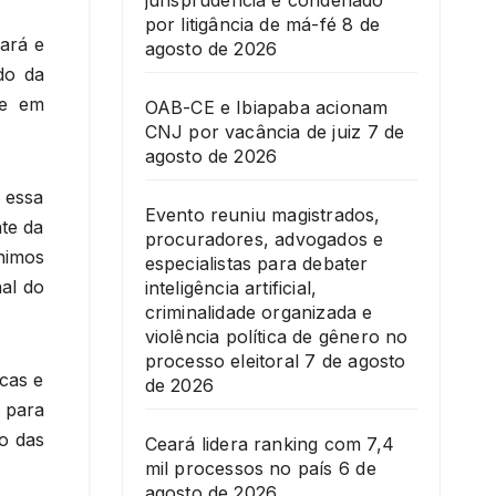
jurisprudência é condenado
por litigância de má-fé
8 de
ará e
agosto de 2026
do da
te em
OAB-CE e Ibiapaba acionam
CNJ por vacância de juiz
7 de
agosto de 2026
 essa
Evento reuniu magistrados,
te da
procuradores, advogados e
nimos
especialistas para debater
nal do
inteligência artificial,
criminalidade organizada e
violência política de gênero no
processo eleitoral
7 de agosto
icas e
de 2026
a para
ão das
Ceará lidera ranking com 7,4
mil processos no país
6 de
agosto de 2026