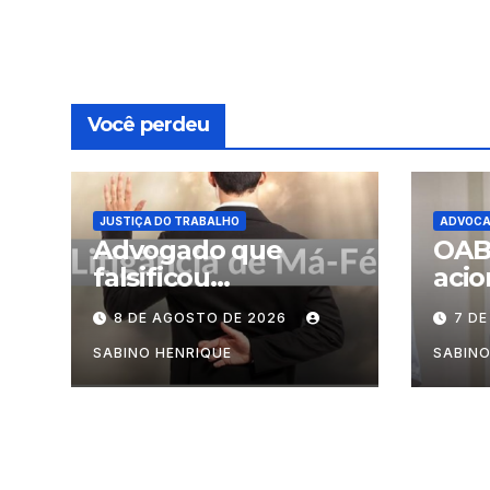
Você perdeu
JUSTIÇA DO TRABALHO
ADVOCA
Advogado que
OAB-
falsificou
aci
jurisprudência é
vacâ
8 DE AGOSTO DE 2026
7 D
condenado por
litigância de má-fé
SABINO HENRIQUE
SABINO