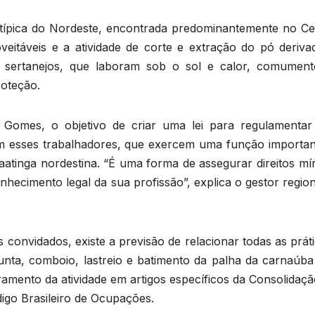
típica do Nordeste, encontrada predominantemente no Ce
veitáveis e a atividade de corte e extração do pó deriva
os sertanejos, que laboram sob o sol e calor, comumen
roteção.
omes, o objetivo de criar uma lei para regulamentar
com esses trabalhadores, que exercem uma função importan
tinga nordestina. “É uma forma de assegurar direitos mí
onhecimento legal da sua profissão”, explica o gestor regio
 convidados, existe a previsão de relacionar todas as prát
 junta, comboio, lastreio e batimento da palha da carnaúb
ramento da atividade em artigos específicos da Consolidaç
digo Brasileiro de Ocupações.