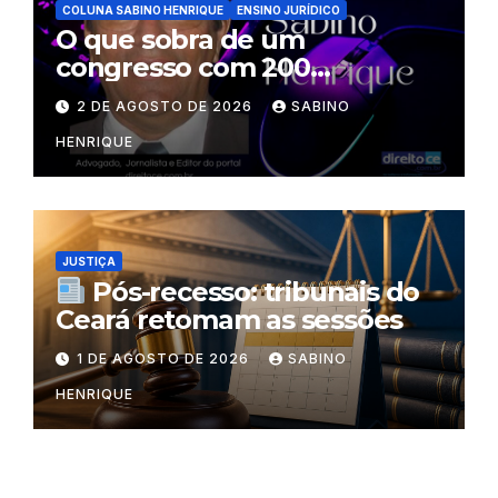
COLUNA SABINO HENRIQUE
ENSINO JURÍDICO
O que sobra de um
congresso com 200
palestrantes?
2 DE AGOSTO DE 2026
SABINO
HENRIQUE
JUSTIÇA
Pós-recesso: tribunais do
Ceará retomam as sessões
1 DE AGOSTO DE 2026
SABINO
HENRIQUE