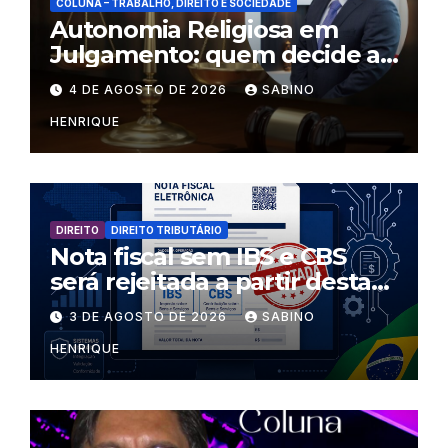
COLUNA – TRABALHO, DIREITO E SOCIEDADE
Autonomia Religiosa em
Julgamento: quem decide as
regras dentro dos templos?
4 DE AGOSTO DE 2026
SABINO
HENRIQUE
DIREITO
DIREITO TRIBUTÁRIO
Nota fiscal sem IBS e CBS
será rejeitada a partir desta
segunda-feira
3 DE AGOSTO DE 2026
SABINO
HENRIQUE