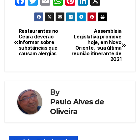
F
T
E
W
Pi
Li
X
a
w
m
h
nt
n
c
itt
ail
at
er
k
e
er
s
e
e
Restaurantes no
Assembleia
Navegação
Ceará deverão
Legislativa promove
b
A
st
dI
informar sobre
hoje, em Novo
de
o
p
n
substâncias que
Oriente, sua última
causam alergias
reunião itinerante de
Post
o
p
2021
k
By
Paulo Alves de
Oliveira