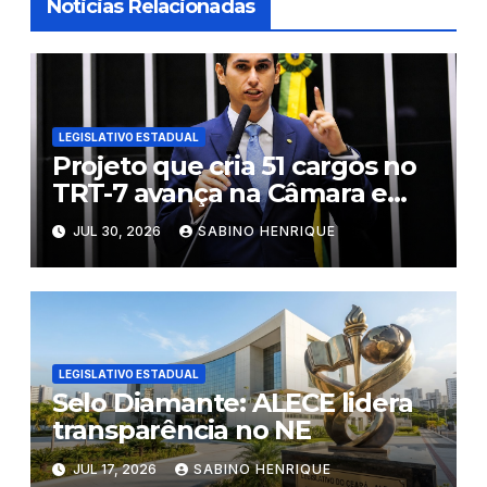
Noticias Relacionadas
LEGISLATIVO ESTADUAL
Projeto que cria 51 cargos no
TRT-7 avança na Câmara e
segue ao Plenário
JUL 30, 2026
SABINO HENRIQUE
LEGISLATIVO ESTADUAL
Selo Diamante: ALECE lidera
transparência no NE
JUL 17, 2026
SABINO HENRIQUE