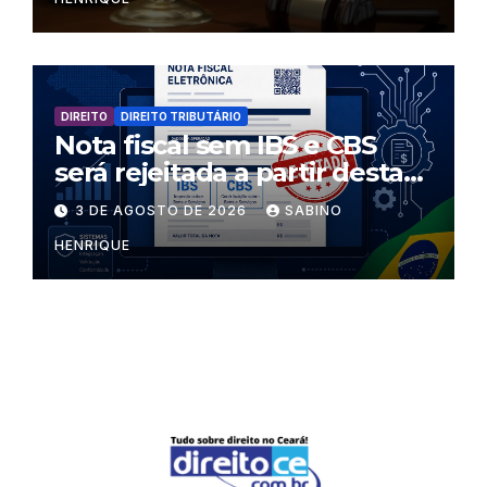
DIREITO
DIREITO TRIBUTÁRIO
Nota fiscal sem IBS e CBS
será rejeitada a partir desta
segunda-feira
3 DE AGOSTO DE 2026
SABINO
HENRIQUE