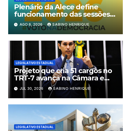
Plenário da Alece define
funcionamento das sessões
durante o período eleitoral
AGO 6, 2026
SABINO HENRIQUE
LEGISLATIVO ESTADUAL
Projeto que cria 51 cargos no
TRT-7 avança na Câmara e
segue ao Plenário
JUL 30, 2026
SABINO HENRIQUE
LEGISLATIVO ESTADUAL