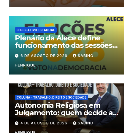
LEGISLATIVO ESTADUAL
Plenário da Alece define
funcionamento das sessões
durante o período eleitoral
6 DE AGOSTO DE 2026
SABINO
HENRIQUE
COLUNA – TRABALHO, DIREITO E SOCIEDADE
Autonomia Religiosa em
Julgamento: quem decide as
regras dentro dos templos?
4 DE AGOSTO DE 2026
SABINO
HENRIQUE