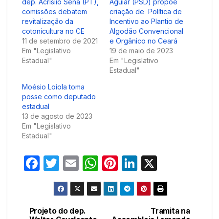
dep. Acrisiio Sena (PT),
Aguiar (PSD) propõe
comissões debatem
criação de Política de
revitalização da
Incentivo ao Plantio de
cotonicultura no CE
Algodão Convencional
11 de setembro de 2021
e Orgânico no Ceará
Em "Legislativo
19 de maio de 2023
Estadual"
Em "Legislativo
Estadual"
Moésio Loiola toma
posse como deputado
estadual
13 de agosto de 2023
Em "Legislativo
Estadual"
F
T
E
W
Pi
Li
X
a
w
m
h
nt
n
c
itt
ail
at
er
k
e
er
s
e
e
Projeto do dep.
Tramita na
Navegação