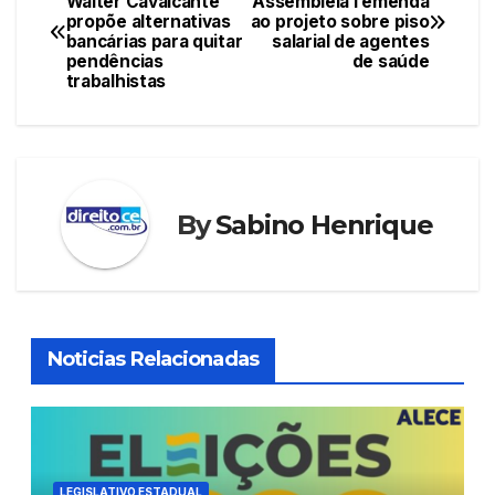
Walter Cavalcante
Assembleia l emenda
b
A
st
dI
propõe alternativas
ao projeto sobre piso
de
o
p
n
bancárias para quitar
salarial de agentes
pendências
de saúde
Post
o
p
trabalhistas
k
By
Sabino Henrique
Noticias Relacionadas
LEGISLATIVO ESTADUAL