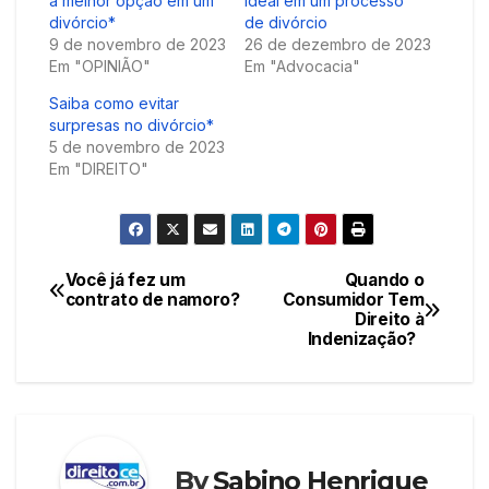
a melhor opção em um
ideal em um processo
divórcio*
de divórcio
9 de novembro de 2023
26 de dezembro de 2023
Em "OPINIÃO"
Em "Advocacia"
Saiba como evitar
surpresas no divórcio*
5 de novembro de 2023
Em "DIREITO"
Você já fez um
Quando o
Navegação
contrato de namoro?
Consumidor Tem
Direito à
de
Indenização?
Post
By
Sabino Henrique