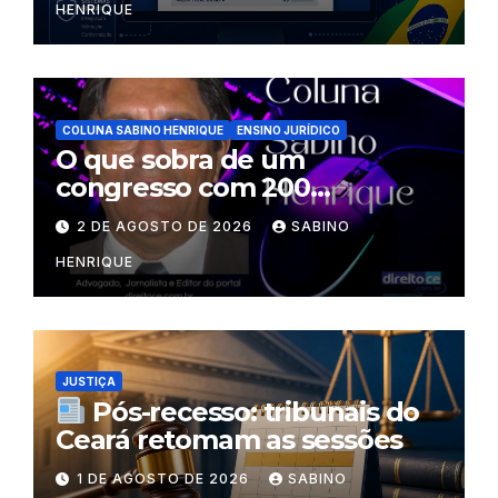
HENRIQUE
COLUNA SABINO HENRIQUE
ENSINO JURÍDICO
O que sobra de um
congresso com 200
palestrantes?
2 DE AGOSTO DE 2026
SABINO
HENRIQUE
JUSTIÇA
Pós-recesso: tribunais do
Ceará retomam as sessões
1 DE AGOSTO DE 2026
SABINO