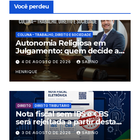
Você perdeu
COLUNA – TRABALHO, DIREITO E SOCIEDADE
Autonomia Religiosa em
Julgamento: quem decide as
regras dentro dos templos?
4 DE AGOSTO DE 2026
SABINO
HENRIQUE
DIREITO
DIREITO TRIBUTÁRIO
Nota fiscal sem IBS e CBS
será rejeitada a partir desta
segunda-feira
3 DE AGOSTO DE 2026
SABINO