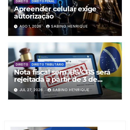
DIREITO
DIREITO PENAL
Apreender celular exige
autorização
AGO 1, 2026
SABINO HENRIQUE
DIREITO
DIREITO TRIBUTÁRIO
Nota fiscal sem IBS/CBS será
rejeitada a partir de 3 de
agosto
JUL 27, 2026
SABINO HENRIQUE