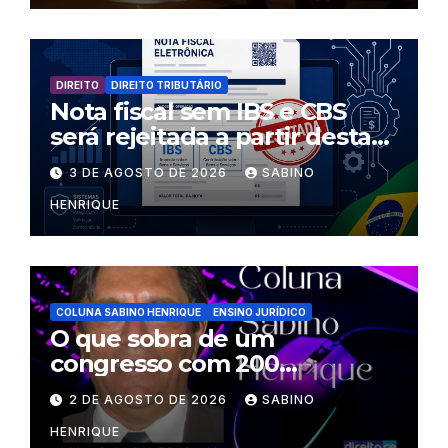
DIREITO
DIREITO TRIBUTÁRIO
Nota fiscal sem IBS e CBS
será rejeitada a partir desta
segunda-feira
3 DE AGOSTO DE 2026
SABINO
HENRIQUE
COLUNA SABINO HENRIQUE
ENSINO JURÍDICO
O que sobra de um
congresso com 200
palestrantes?
2 DE AGOSTO DE 2026
SABINO
HENRIQUE