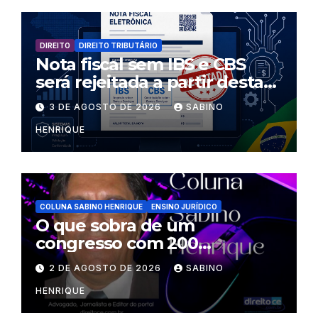
DIREITO
DIREITO TRIBUTÁRIO
Nota fiscal sem IBS e CBS
será rejeitada a partir desta
segunda-feira
3 DE AGOSTO DE 2026
SABINO
HENRIQUE
COLUNA SABINO HENRIQUE
ENSINO JURÍDICO
O que sobra de um
congresso com 200
palestrantes?
2 DE AGOSTO DE 2026
SABINO
HENRIQUE