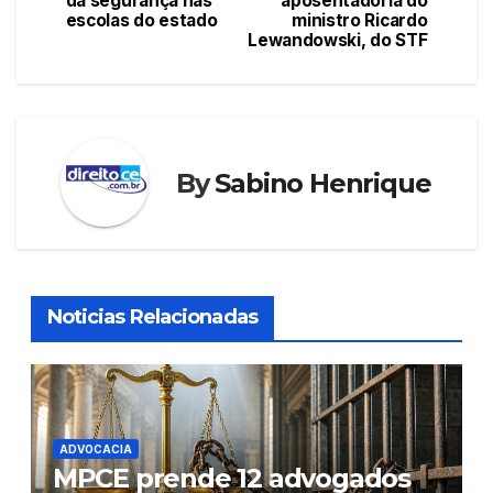
da segurança nas
aposentadoria do
escolas do estado
ministro Ricardo
Post
Lewandowski, do STF
By
Sabino Henrique
Noticias Relacionadas
ADVOCACIA
MPCE prende 12 advogados