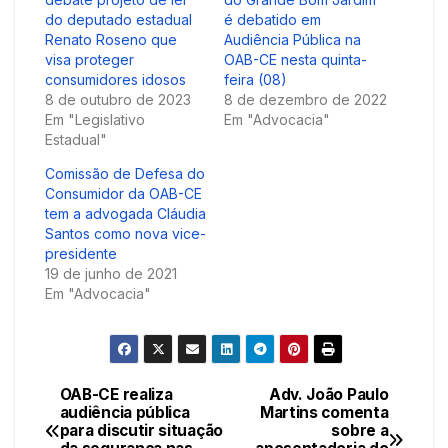
do deputado estadual
é debatido em
Renato Roseno que
Audiência Pública na
visa proteger
OAB-CE nesta quinta-
consumidores idosos
feira (08)
8 de outubro de 2023
8 de dezembro de 2022
Em "Legislativo
Em "Advocacia"
Estadual"
Comissão de Defesa do
Consumidor da OAB-CE
tem a advogada Cláudia
Santos como nova vice-
presidente
19 de junho de 2021
Em "Advocacia"
OAB-CE realiza
Adv. João Paulo
Navegação
audiência pública
Martins comenta
para discutir situação
sobre a
de