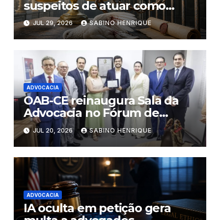
suspeitos de atuar como
“pombos- correio” de facções
JUL 29, 2026
SABINO HENRIQUE
criminosas no Ceará
ADVOCACIA
OAB-CE reinaugura Sala da
Advocacia no Fórum de
Eusébio
JUL 20, 2026
SABINO HENRIQUE
ADVOCACIA
IA oculta em petição gera