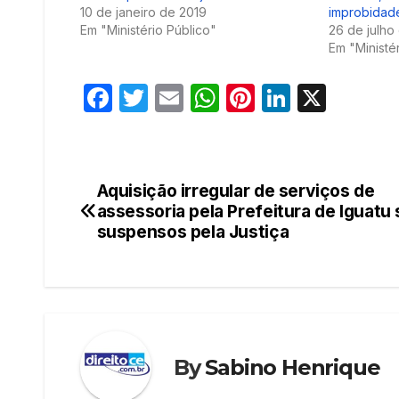
10 de janeiro de 2019
improbidade
Em "Ministério Público"
26 de julho
Em "Ministé
F
T
E
W
Pi
Li
X
a
w
m
h
nt
n
c
itt
ail
at
er
k
e
er
s
e
e
Aquisição irregular de serviços de
Navegação
b
A
st
dI
assessoria pela Prefeitura de Iguatu
de
suspensos pela Justiça
o
p
n
o
p
Post
k
By
Sabino Henrique