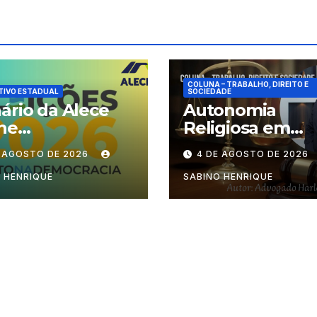
COLUNA – TRABALHO, DIREITO E
TIVO ESTADUAL
SOCIEDADE
ário da Alece
Autonomia
ne
Religiosa em
cionamento das
Julgamento: q
E AGOSTO DE 2026
4 DE AGOSTO DE 2026
ões durante o
decide as regra
odo eleitoral
dentro dos
 HENRIQUE
SABINO HENRIQUE
templos?