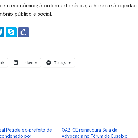
ordem econômica; à ordem urbanística; à honra e à dignidad
imônio público e social.
lr
LinkedIn
Telegram
al Petrola ex-prefeito de
OAB-CE reinaugura Sala da
é condenado por
Advocacia no Fórum de Eusébio