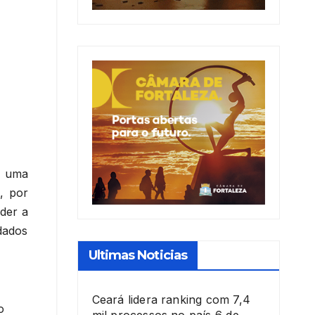
u uma
, por
nder a
dados
Ultimas Noticias
Ceará lidera ranking com 7,4
o