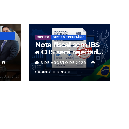
DIREITO
DIREITO TRIBUTÁRIO
Nota fiscal sem IBS
e CBS será rejeitada
uem
a partir desta
3 DE AGOSTO DE 2026
s
segunda-feira
SABINO HENRIQUE