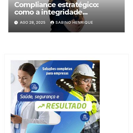
Compliance estratégico:
como a integridade
corporativa protege
AGO 28, 2025
SABINO HENRIQUE
empresas