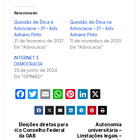
Relacionado
Questão de Ética e
Questão de Ética na
Advocacia – 31 – Adv.
Advocacia – 21 – Adv.
Adriano Pinto
Adriano Pinto
21 de fevereiro de 2021
11 de novembro de 2020
Em "Advocacia"
Em "Advocacia"
INTERNET E
DEMOCRACIA
23 de junho de 2024
Em "OPINIÃO"
F
T
E
W
Pi
Li
X
a
w
m
h
nt
n
c
itt
ail
at
er
k
e
er
s
e
e
Eleições diretas para
Autonomia
Navegação
o Conselho Federal
universitária –
b
A
st
dI
da OAB
Limitações legais –