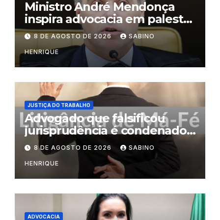
Ministro André Mendonça
inspira advocacia em palestra
na OAB do Rio
8 DE AGOSTO DE 2026
SABINO
HENRIQUE
JUSTIÇA DO TRABALHO
Advogado que falsificou
jurisprudência é condenado
por litigância de má-fé
8 DE AGOSTO DE 2026
SABINO
HENRIQUE
ADVOCACIA