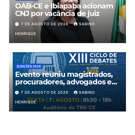
OAB-CE e Ibiapaba acionam
CNJ por vacância de juiz
7 DE AGOSTO DE 2026
SABINO
HENRIQUE
ELEIÇÕES 2026
Evento reuniu magistrados,
procuradores, advogados e
especialistas para debater
7 DE AGOSTO DE 2026
SABINO
inteligência artificial,
HENRIQUE
criminalidade organizada e
violência política de gênero
no processo eleitoral