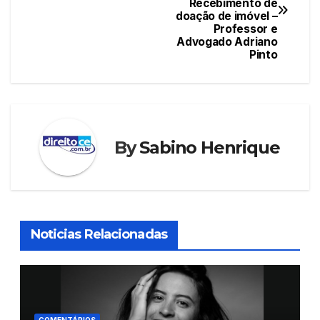
de
o
p
n
Recebimento de
doação de imóvel –
Post
o
p
Professor e
Advogado Adriano
k
Pinto
By
Sabino Henrique
Noticias Relacionadas
COMENTÁRIOS