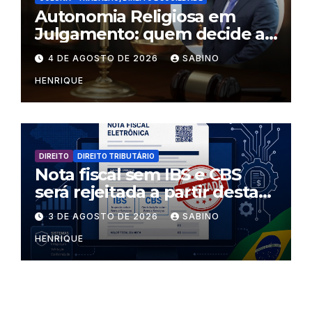
Autonomia Religiosa em
Julgamento: quem decide as
regras dentro dos templos?
4 DE AGOSTO DE 2026
SABINO
HENRIQUE
DIREITO
DIREITO TRIBUTÁRIO
Nota fiscal sem IBS e CBS
será rejeitada a partir desta
segunda-feira
3 DE AGOSTO DE 2026
SABINO
HENRIQUE