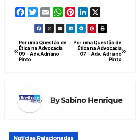
F
T
E
W
Pi
Li
X
a
w
m
h
nt
n
c
itt
ail
at
er
k
e
er
s
e
e
Por uma Questão de
Por uma Questão de
Navegação
Ética na Advocacia
Ética na Advocacia
b
A
st
dI
09 – Adv.Adriano
07 – Adv. Adriano
de
o
p
n
Pinto
Pinto
Post
o
p
k
By
Sabino Henrique
Noticias Relacionadas