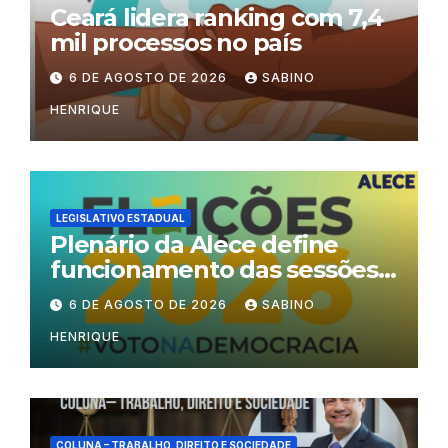
Ceará lidera ranking com 7,4
mil processos no país
6 DE AGOSTO DE 2026
SABINO
HENRIQUE
LEGISLATIVO ESTADUAL
Plenário da Alece define
funcionamento das sessões
durante o período eleitoral
6 DE AGOSTO DE 2026
SABINO
HENRIQUE
COLUNA – TRABALHO, DIREITO E SOCIEDADE