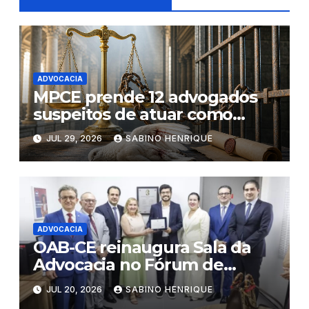
ADVOCACIA
MPCE prende 12 advogados
suspeitos de atuar como
“pombos- correio” de facções
JUL 29, 2026
SABINO HENRIQUE
criminosas no Ceará
ADVOCACIA
OAB-CE reinaugura Sala da
Advocacia no Fórum de
Eusébio
JUL 20, 2026
SABINO HENRIQUE