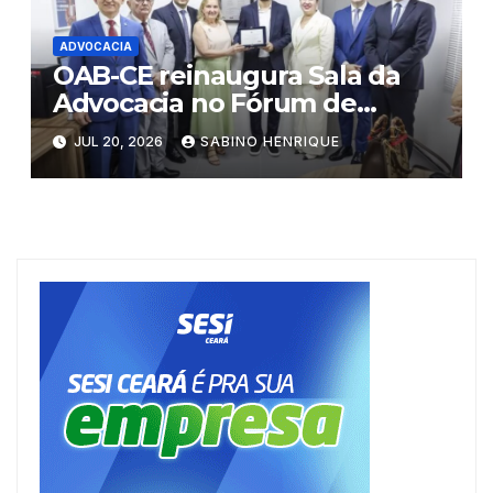
ADVOCACIA
OAB-CE reinaugura Sala da
Advocacia no Fórum de
Eusébio
JUL 20, 2026
SABINO HENRIQUE