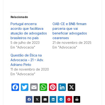
Relacionado
Portugal encerra
OAB-CE e BNB firmam
acordo que facilitava
parceria que vai
atuação de advogados
beneficiar advogados
brasileiros no país
cearenses
5 de julho de 2023
21 de novembro de 2025
Em "Advocacia"
Em "Advocacia"
Questão de Ética na
Advocacia – 21 – Adv.
Adriano Pinto
11 de novembro de 2020
Em "Advocacia"
F
T
E
W
Pi
Li
X
a
w
m
h
nt
n
c
itt
ail
at
er
k