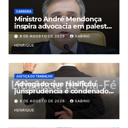
CARREIRA
Ministro André Mendonça
inspira advocacia em palestra
na OAB do Rio
8 DE AGOSTO DE 2026
SABINO
HENRIQUE
JUSTIÇA DO TRABALHO
Advogado que falsificou
jurisprudência é condenado
por litigância de má-fé
8 DE AGOSTO DE 2026
SABINO
HENRIQUE