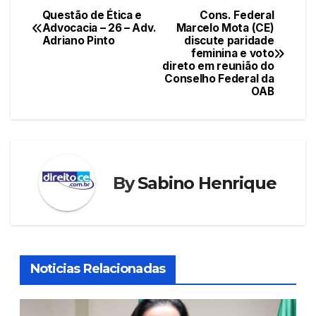
e
er
s
e
e
Questão de Ética e
Cons. Federal
Navegação
Advocacia – 26 – Adv.
Marcelo Mota (CE)
b
A
st
dI
Adriano Pinto
discute paridade
de
o
p
n
feminina e voto
direto em reunião do
Post
o
p
Conselho Federal da
OAB
k
By
Sabino Henrique
Noticias Relacionadas