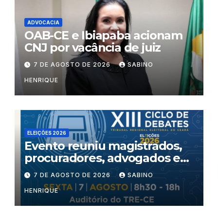
ADVOCACIA
OAB-CE e Ibiapaba acionam
CNJ por vacância de juiz
7 DE AGOSTO DE 2026
SABINO
HENRIQUE
ELEIÇÕES 2026
Evento reuniu magistrados,
procuradores, advogados e
especialistas para debater
7 DE AGOSTO DE 2026
SABINO
inteligência artificial,
HENRIQUE
criminalidade organizada e
violência política de gênero