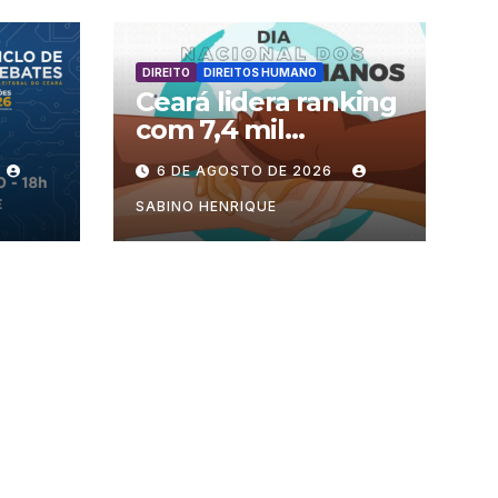
DIREITO
DIREITOS HUMANO
Ceará lidera ranking
com 7,4 mil
processos no país
6 DE AGOSTO DE 2026
ra
SABINO HENRIQUE
ência
a de
esso