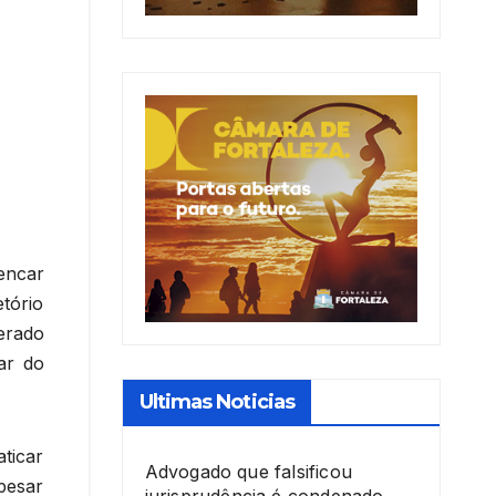
encar
tório
erado
ar do
Ultimas Noticias
ticar
Advogado que falsificou
pesar