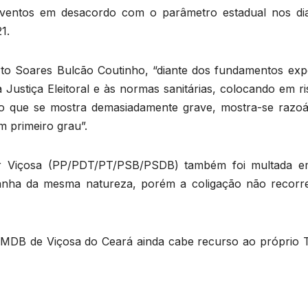
eventos em desacordo com o parâmetro estadual nos di
1.
rto Soares Bulcão Coutinho, “diante dos fundamentos exp
Justiça Eleitoral e às normas sanitárias, colocando em ri
o que se mostra demasiadamente grave, mostra-se razoá
m primeiro grau”.
r Viçosa (PP/PDT/PT/PSB/PSDB) também foi multada 
panha da mesma natureza, porém a coligação não recorr
 MDB de Viçosa do Ceará ainda cabe recurso ao próprio 