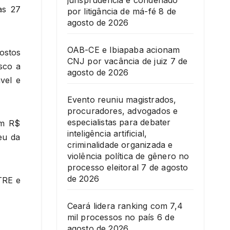
jurisprudência é condenado
as 27
por litigância de má-fé
8 de
agosto de 2026
OAB-CE e Ibiapaba acionam
ostos
CNJ por vacância de juiz
7 de
sco a
agosto de 2026
vel e
Evento reuniu magistrados,
procuradores, advogados e
especialistas para debater
em R$
inteligência artificial,
eu da
criminalidade organizada e
violência política de gênero no
processo eleitoral
7 de agosto
de 2026
TRE e
Ceará lidera ranking com 7,4
mil processos no país
6 de
agosto de 2026