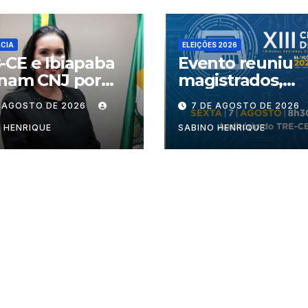
CIA
ELEIÇÕES 2026
CE e Ibiapaba
Evento reuniu
onam CNJ por
magistrados,
ncia de juiz
procuradores,
E AGOSTO DE 2026
7 DE AGOSTO DE 2026
advogados e
especialistas pa
 HENRIQUE
SABINO HENRIQUE
debater intelig
artificial,
criminalidade
organizada e
violência polític
gênero no proc
eleitoral