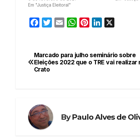
Em "Justiça Eleitoral"
F
T
E
W
Pi
Li
X
a
w
m
h
nt
n
c
itt
ail
at
er
k
e
er
s
e
e
Marcado para julho seminário sobre
Navegação
b
A
st
dI
Eleições 2022 que o TRE vai realizar
de
Crato
o
p
n
o
p
Post
k
By
Paulo Alves de Oli