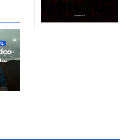
AL
tico
a