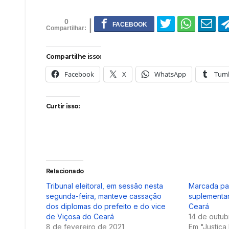
0
Compartilhe isso:
Facebook
X
WhatsApp
Tumb
Curtir isso:
Relacionado
Tribunal eleitoral, em sessão nesta
Marcada pa
segunda-feira, manteve cassação
suplementa
dos diplomas do prefeito e do vice
Ceará
de Viçosa do Ceará
14 de outub
8 de fevereiro de 2021
Em "Justiça 