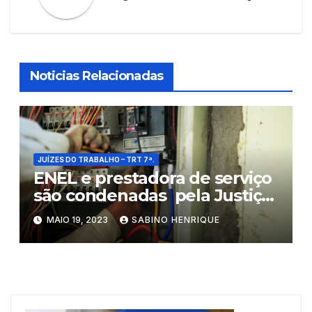
Noticias Relacionadas
JUÍZES DO TRABALHO – TRT 7ª.
ENEL e prestadora de serviço
são condenadas pela Justiça
do Trabalho do Ceará por
MAIO 19, 2023
SABINO HENRIQUE
pejotização