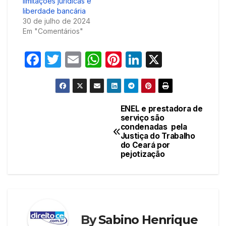
limitações jurídicas e
liberdade bancária
30 de julho de 2024
Em "Comentários"
F
T
E
W
Pi
Li
X
a
w
m
h
nt
n
c
itt
ail
at
er
k
e
er
s
e
e
ENEL e prestadora de
Navegação
serviço são
b
A
st
dI
condenadas pela
de
o
p
n
Justiça do Trabalho
do Ceará por
Post
o
p
pejotização
k
By
Sabino Henrique