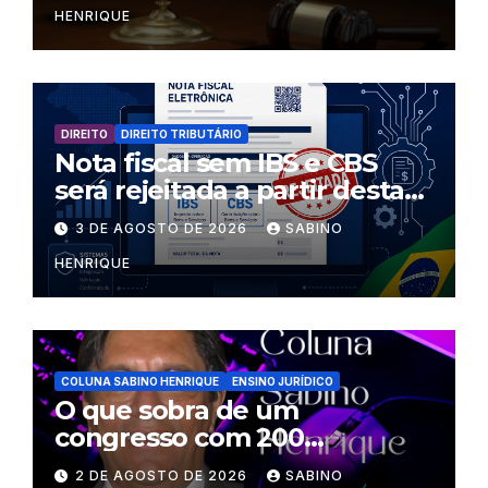
HENRIQUE
DIREITO
DIREITO TRIBUTÁRIO
Nota fiscal sem IBS e CBS
será rejeitada a partir desta
segunda-feira
3 DE AGOSTO DE 2026
SABINO
HENRIQUE
COLUNA SABINO HENRIQUE
ENSINO JURÍDICO
O que sobra de um
congresso com 200
palestrantes?
2 DE AGOSTO DE 2026
SABINO