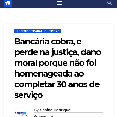
JUÍZES DO TRABALHO – TRT 7ª.
Bancária cobra, e
perde na justiça, dano
moral porque não foi
homenageada ao
completar 30 anos de
serviço
By
Sabino Henrique
MAR 1, 2022