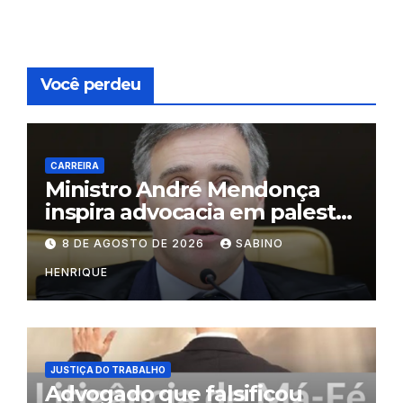
Você perdeu
CARREIRA
Ministro André Mendonça
inspira advocacia em palestra
na OAB do Rio
8 DE AGOSTO DE 2026
SABINO
HENRIQUE
JUSTIÇA DO TRABALHO
Advogado que falsificou