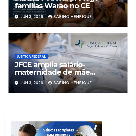
famílias Warao no CE
JUN 3, 2026
SABINO HENRIQUE
JUSTIÇA FEDERAL
JFCE amplia salário-
maternidade de mãe
cearense
JUN 3, 2026
SABINO HENRIQUE