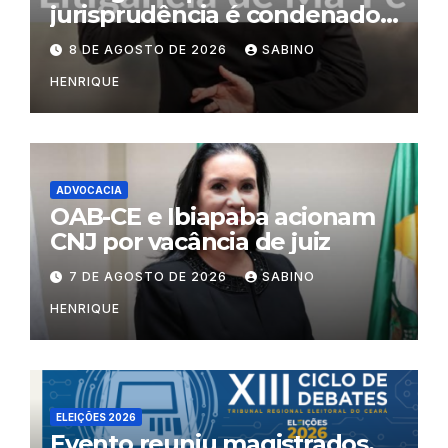
jurisprudência é condenado
por litigância de má-fé
8 DE AGOSTO DE 2026
SABINO
HENRIQUE
ADVOCACIA
OAB-CE e Ibiapaba acionam
CNJ por vacância de juiz
7 DE AGOSTO DE 2026
SABINO
HENRIQUE
ELEIÇÕES 2026
Evento reuniu magistrados,