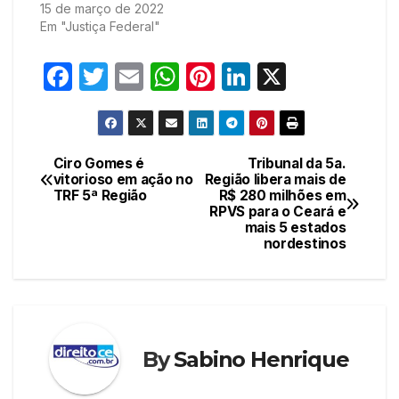
15 de março de 2022
Em "Justiça Federal"
F
T
E
W
Pi
Li
X
a
w
m
h
nt
n
c
itt
ail
at
er
k
e
er
s
e
e
Ciro Gomes é
Tribunal da 5a.
Navegação
vitorioso em ação no
Região libera mais de
b
A
st
dI
TRF 5ª Região
R$ 280 milhões em
de
o
p
n
RPVS para o Ceará e
mais 5 estados
Post
o
p
nordestinos
k
By
Sabino Henrique