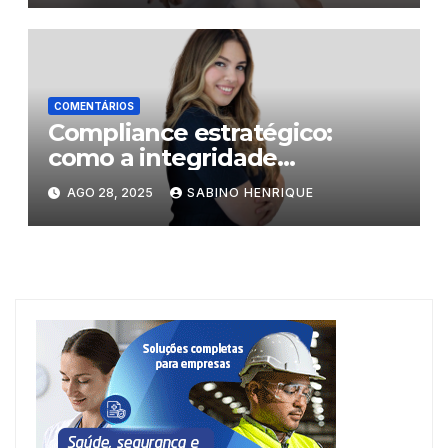
COMENTÁRIOS
Compliance estratégico:
como a integridade
corporativa protege
AGO 28, 2025
SABINO HENRIQUE
empresas