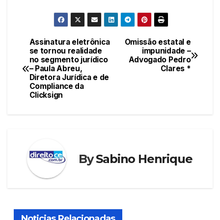
Assinatura eletrônica
Omissão estatal e
Navegação
se tornou realidade
impunidade –
no segmento jurídico
Advogado Pedro
de
– Paula Abreu,
Clares *
Diretora Jurídica e de
Post
Compliance da
Clicksign
By
Sabino Henrique
Noticias Relacionadas