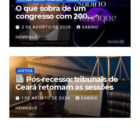
O que sobra de um
congresso com 200
palestrantes?
2 DE AGOSTO DE 2026
SABINO
HENRIQUE
JUSTIÇA
Pós-recesso: tribunais do
Ceará retomam as sessões
1 DE AGOSTO DE 2026
SABINO
HENRIQUE