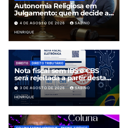
Autonomia Religiosa em
Julgamento: quem decide as
regras dentro dos templos?
4 DE AGOSTO DE 2026
SABINO
HENRIQUE
DIREITO
DIREITO TRIBUTÁRIO
Nota fiscal sem IBS e CBS
será rejeitada a partir desta
segunda-feira
3 DE AGOSTO DE 2026
SABINO
HENRIQUE
COLUNA SABINO HENRIQUE
ENSINO JURÍDICO