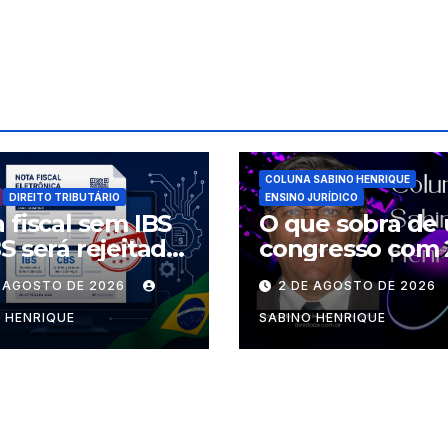
COLUNA SABINO HENRIQUE
DIREITO TRIBUTÁRIO
ENSINO JURÍDICO
 fiscal sem IBS
O que sobra de
S será rejeitada
congresso com 
rtir desta
palestrantes?
E AGOSTO DE 2026
2 DE AGOSTO DE 2026
nda-feira
 HENRIQUE
SABINO HENRIQUE