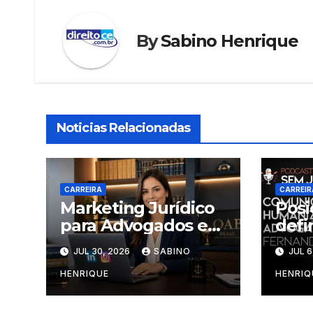
By
Sabino Henrique
Noticias Relacionadas
CARREIRA
CARREIR
Marketing Jurídico
Pos
para Advogados em
defi
Início de Carreira
adv
JUL 30, 2026
SABINO
JUL 6
HENRIQUE
HENRIQ