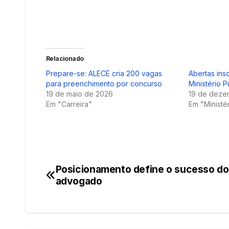
Relacionado
Prepare-se: ALECE cria 200 vagas
Abertas ins
para preenchimento por concurso
Ministério 
19 de maio de 2026
19 de deze
Em "Carreira"
Em "Ministé
Posicionamento define o sucesso do
Navegação
advogado
de
Post