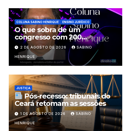
COLUNA SABINO HENRIQUE
ENSINO JURÍDICO
O que sobra de um
congresso com 200
palestrantes?
2 DE AGOSTO DE 2026
SABINO
HENRIQUE
JUSTIÇA
Pós-recesso: tribunais do
Ceará retomam as sessões
1 DE AGOSTO DE 2026
SABINO
HENRIQUE