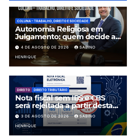
o
p
k
COLUNA – TRABALHO, DIREITO E SOCIEDADE
Autonomia Religiosa em
Julgamento: quem decide as
regras dentro dos templos?
4 DE AGOSTO DE 2026
SABINO
HENRIQUE
DIREITO
DIREITO TRIBUTÁRIO
Nota fiscal sem IBS e CBS
será rejeitada a partir desta
segunda-feira
3 DE AGOSTO DE 2026
SABINO
HENRIQUE