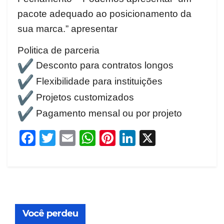
pacote adequado ao posicionamento da
sua marca.” apresentar
Politica de parceria
Desconto para contratos longos
Flexibilidade para instituições
Projetos customizados
Pagamento mensal ou por projeto
F
T
E
W
Pi
Li
X
a
w
m
h
nt
n
c
itt
ail
at
er
k
e
er
s
e
e
b
A
st
dI
Você perdeu
o
p
n