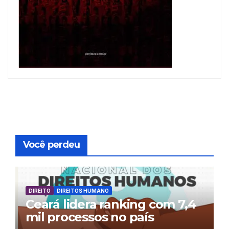
Você perdeu
DIREITO
DIREITOS HUMANO
Ceará lidera ranking com 7,4
mil processos no país