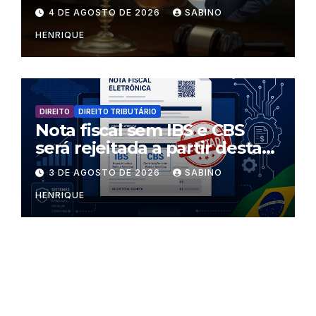
regras dentro dos templos?
4 DE AGOSTO DE 2026
SABINO
HENRIQUE
DIREITO
DIREITO TRIBUTÁRIO
Nota fiscal sem IBS e CBS
será rejeitada a partir desta
segunda-feira
3 DE AGOSTO DE 2026
SABINO
HENRIQUE