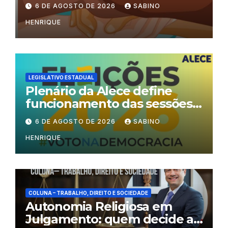
6 DE AGOSTO DE 2026
SABINO
HENRIQUE
LEGISLATIVO ESTADUAL
Plenário da Alece define
funcionamento das sessões
durante o período eleitoral
6 DE AGOSTO DE 2026
SABINO
HENRIQUE
COLUNA – TRABALHO, DIREITO E SOCIEDADE
Autonomia Religiosa em
Julgamento: quem decide as