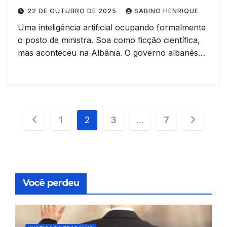
Brasil? Por Alexander Coelho*
22 DE OUTUBRO DE 2025
SABINO HENRIQUE
Uma inteligência artificial ocupando formalmente
o posto de ministra. Soa como ficção científica,
mas aconteceu na Albânia. O governo albanês…
Paginação
1
2
3
…
7
de
posts
Você perdeu