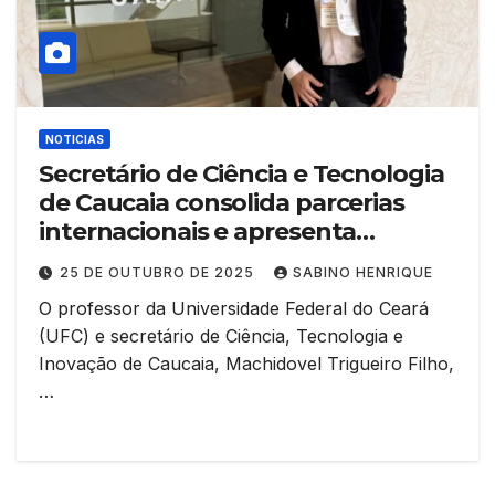
NOTICIAS
Secretário de Ciência e Tecnologia
de Caucaia consolida parcerias
internacionais e apresenta
oportunidades de investimento
25 DE OUTUBRO DE 2025
SABINO HENRIQUE
em Macau e Guangzhou
O professor da Universidade Federal do Ceará
(UFC) e secretário de Ciência, Tecnologia e
Inovação de Caucaia, Machidovel Trigueiro Filho,
…