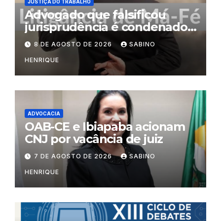
JUSTIÇA DO TRABALHO
Advogado que falsificou
jurisprudência é condenado
por litigância de má-fé
8 DE AGOSTO DE 2026
SABINO
HENRIQUE
ADVOCACIA
OAB-CE e Ibiapaba acionam
CNJ por vacância de juiz
7 DE AGOSTO DE 2026
SABINO
HENRIQUE