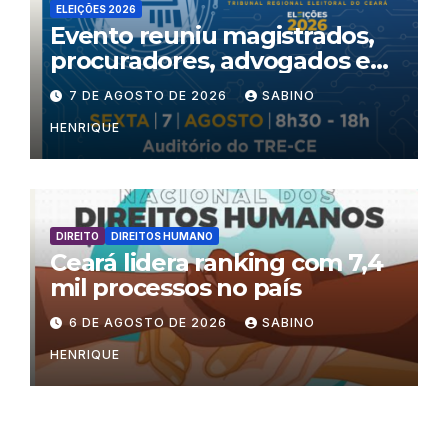
ELEIÇÕES 2026
Evento reuniu magistrados,
procuradores, advogados e
especialistas para debater
7 DE AGOSTO DE 2026
SABINO
inteligência artificial,
HENRIQUE
criminalidade organizada e
violência política de gênero
no processo eleitoral
DIREITO
DIREITOS HUMANO
Ceará lidera ranking com 7,4
mil processos no país
6 DE AGOSTO DE 2026
SABINO
HENRIQUE