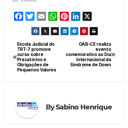
Em "Eventos"
F
T
E
W
Pi
Li
X
a
w
m
h
nt
n
c
itt
ail
at
er
k
e
er
s
e
e
Escola Judicial do
OAB-CE realiza
Navegação
TRT-7 promove
evento
b
A
st
dI
curso sobre
comemorativo ao Dia
de
o
p
n
Precatórios e
Internacional da
Obrigações de
Síndrome de Down
Post
o
p
Pequenos Valores
k
By
Sabino Henrique