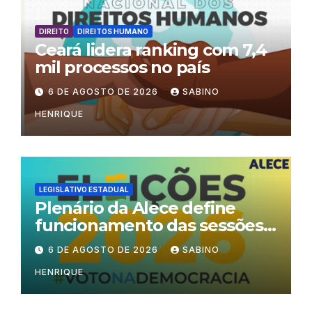
DIREITO
DIREITOS HUMANO
Ceará lidera ranking com 7,4
mil processos no país
6 DE AGOSTO DE 2026
SABINO
HENRIQUE
LEGISLATIVO ESTADUAL
Plenário da Alece define
funcionamento das sessões
durante o período eleitoral
6 DE AGOSTO DE 2026
SABINO
HENRIQUE