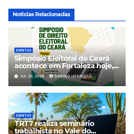
Noticias Relacionadas
EVENTOS
Simpósio Eleitoral do Ceará
acontece em Fortaleza hoje,
5a. feira, e amanhã, 6a.feira
JUL 30, 2026
SABINO HENRIQUE
EVENTOS
TRT7 realiza seminário
trabalhista no Vale do