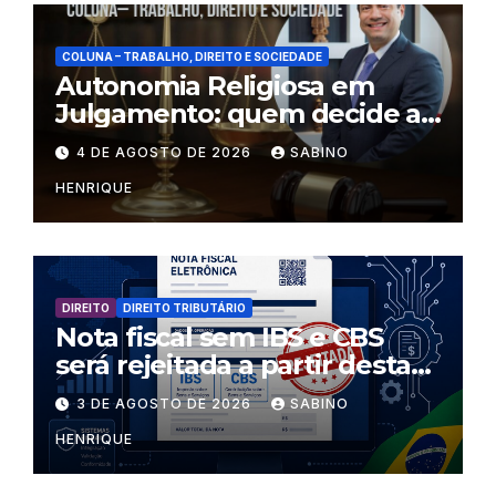
COLUNA – TRABALHO, DIREITO E SOCIEDADE
Autonomia Religiosa em
Julgamento: quem decide as
regras dentro dos templos?
4 DE AGOSTO DE 2026
SABINO
HENRIQUE
DIREITO
DIREITO TRIBUTÁRIO
Nota fiscal sem IBS e CBS
será rejeitada a partir desta
segunda-feira
3 DE AGOSTO DE 2026
SABINO
HENRIQUE