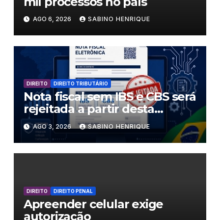
mil processos no país
AGO 6, 2026
SABINO HENRIQUE
DIREITO
DIREITO TRIBUTÁRIO
Nota fiscal sem IBS e CBS será
rejeitada a partir desta
segunda-feira
AGO 3, 2026
SABINO HENRIQUE
DIREITO
DIREITO PENAL
Apreender celular exige
autorização