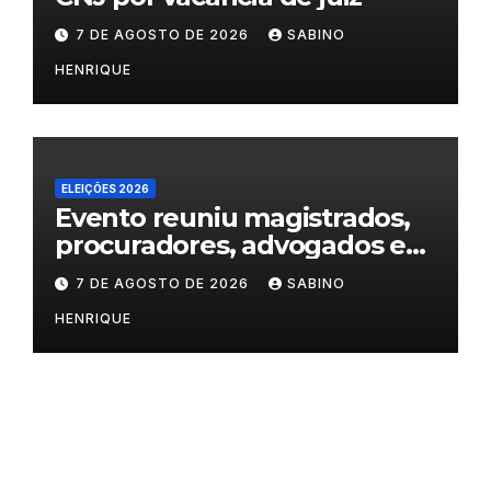
7 DE AGOSTO DE 2026
SABINO
HENRIQUE
ELEIÇÕES 2026
Evento reuniu magistrados,
procuradores, advogados e
especialistas para debater
7 DE AGOSTO DE 2026
SABINO
inteligência artificial,
HENRIQUE
criminalidade organizada e
violência política de gênero
no processo eleitoral