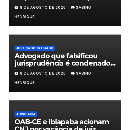
na OAB do Rio
8 DE AGOSTO DE 2026
SABINO
HENRIQUE
JUSTIÇA DO TRABALHO
Advogado que falsificou
jurisprudência é condenado
por litigância de má-fé
8 DE AGOSTO DE 2026
SABINO
HENRIQUE
ADVOCACIA
OAB-CE e Ibiapaba acionam
CNJ por vacância de juiz