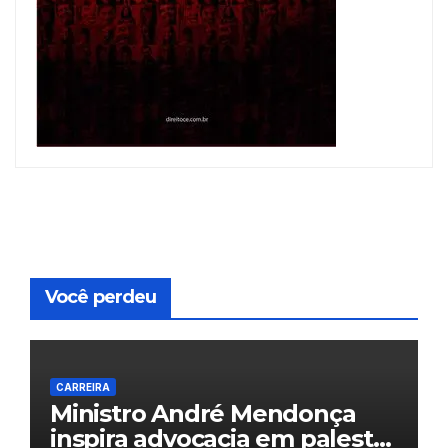
Você perdeu
CARREIRA
Ministro André Mendonça
inspira advocacia em palestra