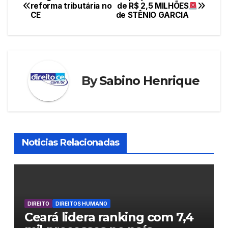
Navegação
reforma tributária no
de R$ 2,5 MILHÕES
CE
de STÊNIO GARCIA
de
Post
By
Sabino Henrique
Noticias Relacionadas
DIREITO
DIREITOS HUMANO
Ceará lidera ranking com 7,4