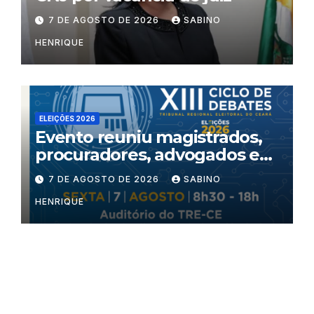
7 DE AGOSTO DE 2026
SABINO
HENRIQUE
ELEIÇÕES 2026
Evento reuniu magistrados,
procuradores, advogados e
especialistas para debater
7 DE AGOSTO DE 2026
SABINO
inteligência artificial,
HENRIQUE
criminalidade organizada e
violência política de gênero
no processo eleitoral