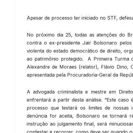
Apesar de processo ter iniciado no STF, defes
No próximo dia 25, todas as atenções do Bra
contra o ex-presidente Jair Bolsonaro pelos 
violenta do estado democrático de direito, o
ao patrimônio protegido. A Primeira Turma 
Alexandre de Moraes (relator), Flávio Dino, 
apresentada pela Procuradoria-Geral da Repúb
A advogada criminalista e mestre em Direit
enfrentará a partir desta análise. “Este caso
processo que testará os limites de nossas in
denúncia for aceita, Bolsonaro se tornará r
instrução ao julgamento final, será minucios
contestar e recorrer, como deve ser quando o 