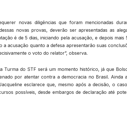
requerer novas diligências que foram mencionadas dura
dessas novas provas, deverão ser apresentadas as aleg
ntação é de 5 dias, iniciando pela acusação, e depois mais 
o a acusação quanto a defesa apresentarão suas conclusõ
cisivamente o voto do relator”, observa.
ira Turma do STF será um momento histórico, já que Bols
enado por atentar contra a democracia no Brasil. Ainda a
a. Jacqueline esclarece que, mesmo após a decisão, o caso
ursos possíveis, desde embargos de declaração até poten