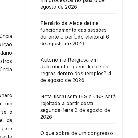
mil processos no país
6 de
agosto de 2026
Plenário da Alece define
funcionamento das sessões
úncia
durante o período eleitoral
6
de agosto de 2026
lição
 dano
Autonomia Religiosa em
stros
Julgamento: quem decide as
úncia
regras dentro dos templos?
4
de agosto de 2026
onaro
Nota fiscal sem IBS e CBS será
rejeitada a partir desta
de um
segunda-feira
3 de agosto de
 se a
2026
e, da
 para
O que sobra de um congresso
deste