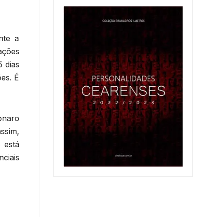
nte a
ações
5 dias
es. É
onaro
ssim,
 está
ciais