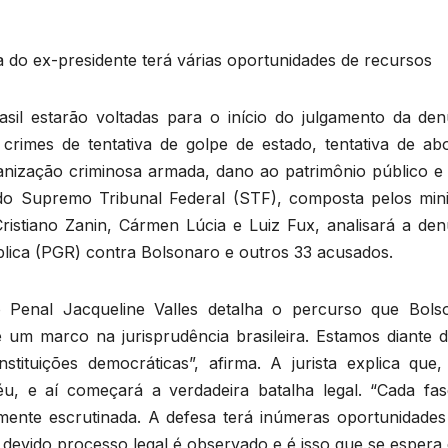
a do ex-presidente terá várias oportunidades de recursos
sil estarão voltadas para o início do julgamento da den
crimes de tentativa de golpe de estado, tentativa de abo
rganização criminosa armada, dano ao patrimônio público e
do Supremo Tribunal Federal (STF), composta pelos mini
Cristiano Zanin, Cármen Lúcia e Luiz Fux, analisará a den
lica (PGR) contra Bolsonaro e outros 33 acusados.
o Penal Jacqueline Valles detalha o percurso que Bols
 é um marco na jurisprudência brasileira. Estamos diante 
stituições democráticas”, afirma. A jurista explica que,
éu, e aí começará a verdadeira batalha legal. “Cada fas
amente escrutinada. A defesa terá inúmeras oportunidades
devido processo legal é observado e é isso que se espera 