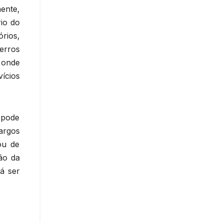
ente,
io do
rios,
erros
 onde
ícios
 pode
argos
ou de
ão da
á ser