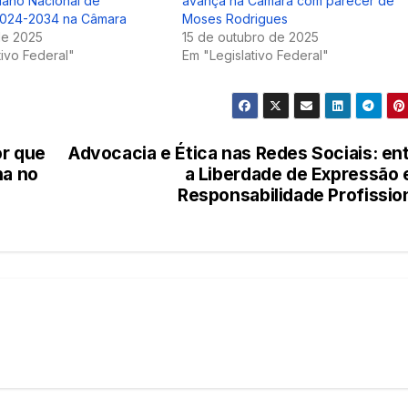
Plano Nacional de
avança na Câmara com parecer de
2024-2034 na Câmara
Moses Rodrigues
 de 2025
15 de outubro de 2025
tivo Federal"
Em "Legislativo Federal"
or que
Advocacia e Ética nas Redes Sociais: en
ha no
a Liberdade de Expressão 
Responsabilidade Profissio