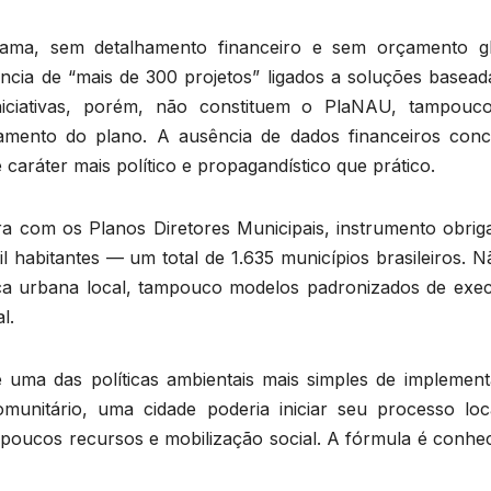
ma, sem detalhamento financeiro e sem orçamento gl
cia de “mais de 300 projetos” ligados a soluções basead
 iniciativas, porém, não constituem o PlaNAU, tampouc
iamento do plano. A ausência de dados financeiros conc
caráter mais político e propagandístico que prático.
ra com os Planos Diretores Municipais, instrumento obriga
l habitantes — um total de 1.635 municípios brasileiros. 
tica urbana local, tampouco modelos padronizados de exe
l.
 uma das políticas ambientais mais simples de implement
unitário, uma cidade poderia iniciar seu processo loc
oucos recursos e mobilização social. A fórmula é conhec