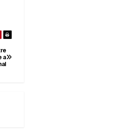
tre
e a
nal