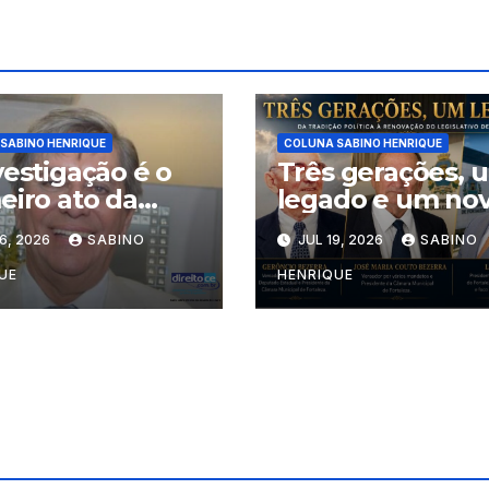
SABINO HENRIQUE
COLUNA SABINO HENRIQUE
vestigação é o
Três gerações, 
eiro ato da
legado e um no
iça
tempo
6, 2026
SABINO
JUL 19, 2026
SABINO
UE
HENRIQUE