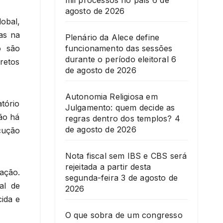
mil processos no país
6 de
agosto de 2026
obal,
as na
Plenário da Alece define
funcionamento das sessões
o são
durante o período eleitoral
6
retos
de agosto de 2026
Autonomia Religiosa em
tório
Julgamento: quem decide as
Não há
regras dentro dos templos?
4
de agosto de 2026
cução
Nota fiscal sem IBS e CBS será
rejeitada a partir desta
ação.
segunda-feira
3 de agosto de
al de
2026
ida e
O que sobra de um congresso