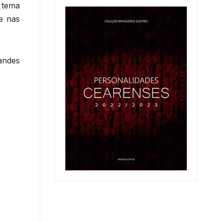
m tema
e nas
andes