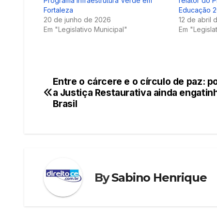
Programa Infraestrutura Verde em
relator do 
Fortaleza
Educação 
20 de junho de 2026
12 de abril
Em "Legislativo Municipal"
Em "Legisla
Entre o cárcere e o círculo de paz: p
Navegação
a Justiça Restaurativa ainda engatin
de
Brasil
Post
By
Sabino Henrique