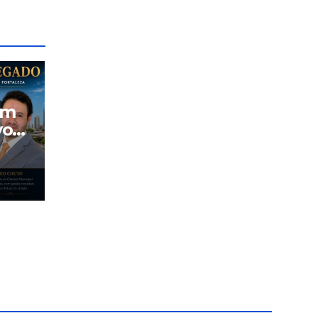
um
vo