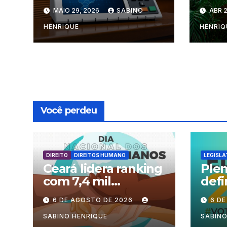
deputado federal
pré
MAIO 29, 2026
SABINO
ABR 2
no Ceará
HENRIQUE
HENRIQ
Você perdeu
DIREITO
DIREITOS HUMANO
LEGISLA
Ceará lidera ranking
Plen
com 7,4 mil
defi
processos no país
fun
6 DE AGOSTO DE 2026
6 D
sess
perí
SABINO HENRIQUE
SABINO