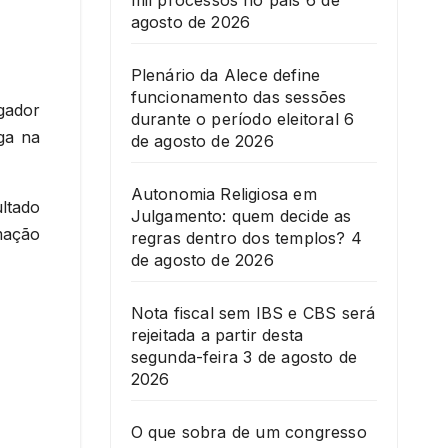
mil processos no país
6 de
agosto de 2026
Plenário da Alece define
funcionamento das sessões
gador
durante o período eleitoral
6
ga na
de agosto de 2026
Autonomia Religiosa em
ltado
Julgamento: quem decide as
mação
regras dentro dos templos?
4
de agosto de 2026
Nota fiscal sem IBS e CBS será
rejeitada a partir desta
segunda-feira
3 de agosto de
2026
O que sobra de um congresso