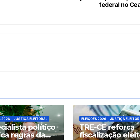
federal no Ce
S 2026
JUSTIÇA ELEITORAL
ELEIÇÕES 2026
JUSTIÇA ELEITOR
cialista político
TRE-CE reforça
ica regras da
fiscalização eleit