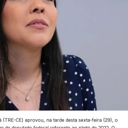
á (TRE-CE) aprovou, na tarde desta sexta-feira (29), o
go de deputado federal referente ao pleito de 2022. O