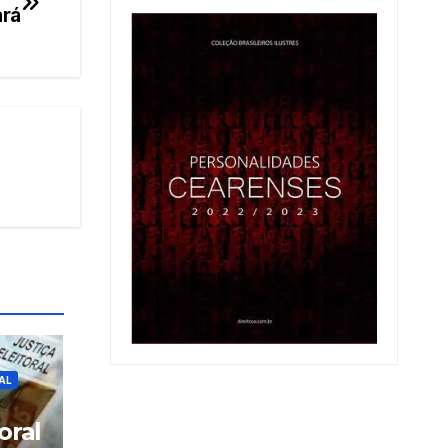
ará
AL
oral