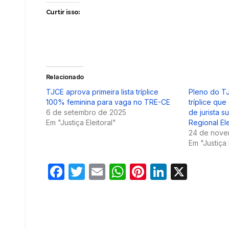
Curtir isso:
Relacionado
TJCE aprova primeira lista tríplice
Pleno do TJ
100% feminina para vaga no TRE-CE
tríplice qu
6 de setembro de 2025
de jurista s
Em "Justiça Eleitoral"
Regional El
24 de nove
Em "Justiça 
F
T
E
W
Pi
Li
X
a
w
m
h
nt
n
c
itt
ail
at
er
k
e
er
s
e
e