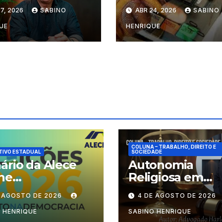
-campanha
7, 2026
SABINO
ABR 24, 2026
SABINO
UE
HENRIQUE
COLUNA – TRABALHO, DIREITO E
TIVO ESTADUAL
SOCIEDADE
ário da Alece
Autonomia
ne
Religiosa em
cionamento das
Julgamento: q
E AGOSTO DE 2026
4 DE AGOSTO DE 2026
ões durante o
decide as regra
odo eleitoral
dentro dos
 HENRIQUE
SABINO HENRIQUE