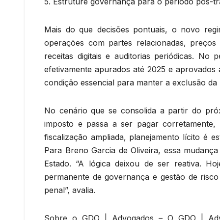
5. Estruture governança para o período pós-t
Mais do que decisões pontuais, o novo regim
operações com partes relacionadas, preços 
receitas digitais e auditorias periódicas. N
efetivamente apurados até 2025 e aprovados a
condição essencial para manter a exclusão da
No cenário que se consolida a partir do pró
imposto e passa a ser pagar corretamente, 
fiscalização ampliada, planejamento lícito é e
Para Breno Garcia de Oliveira, essa mudança r
Estado. “A lógica deixou de ser reativa. H
permanente de governança e gestão de risco t
penal”, avalia.
Sobre o GDO | Advogados – O GDO | Advoga