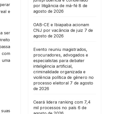
jurisprudência é condenado
perar
por litigância de má-fé
8 de
agosto de 2026
real e
OAB-CE e Ibiapaba acionam
CNJ por vacância de juiz
7 de
a ser
agosto de 2026
reito
passa
Evento reuniu magistrados,
s com
procuradores, advogados e
m uma
especialistas para debater
inteligência artificial,
criminalidade organizada e
violência política de gênero no
processo eleitoral
7 de agosto
de 2026
Ceará lidera ranking com 7,4
mil processos no país
6 de
 suas
agosto de 2026