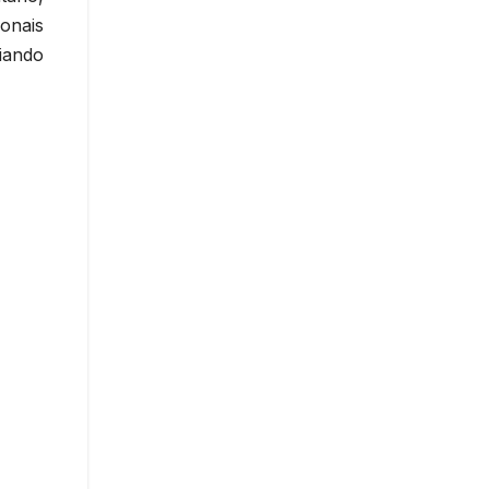
onais
iando