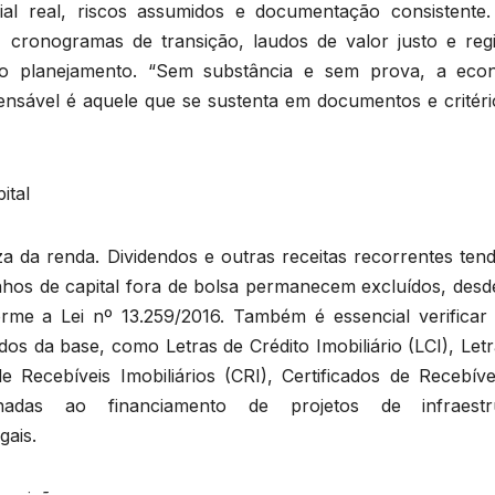
rial real, riscos assumidos e documentação consistente.
os, cronogramas de transição, laudos de valor justo e reg
o planejamento. “Sem substância e sem prova, a eco
efensável é aquele que se sustenta em documentos e critér
ital
a da renda. Dividendos e outras receitas recorrentes ten
os de capital fora de bolsa permanecem excluídos, desd
me a Lei nº 13.259/2016. Também é essencial verificar 
dos da base, como Letras de Crédito Imobiliário (LCI), Let
e Recebíveis Imobiliários (CRI), Certificados de Recebíve
adas ao financiamento de projetos de infraestr
gais.