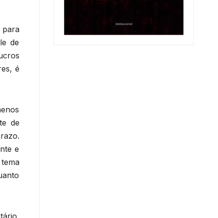
 para
le de
ucros
es, é
menos
te de
prazo.
nte e
 tema
uanto
ário,