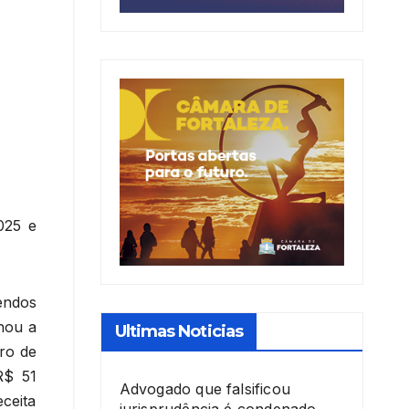
025 e
endos
hou a
Ultimas Noticias
bro de
R$ 51
Advogado que falsificou
ceita