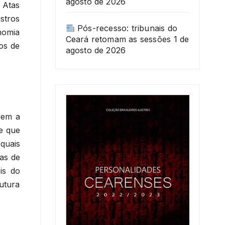
agosto de 2026
 Atas
istros
Pós-recesso: tribunais do
nomia
Ceará retomam as sessões
1 de
ios de
agosto de 2026
dem a
e que
quais
ras de
is do
utura