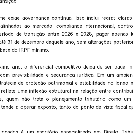
ransição
e exige governança contínua. Isso inclui regras claras
alinhados ao mercado, compliance internacional, contro
o período de transição entre 2026 e 2028, pagar apenas l
té 31 de dezembro daquele ano, sem alterações posterior
 base do IRPF mínimo.
ximo ano, o diferencial competitivo deixa de ser pagar 
com previsibilidade e segurança jurídica. Em um ambien
stratégia de proteção patrimonial e estabilidade no longo 
eflete uma inflexão estrutural na relação entre contribui
oje, quem não trata o planejamento tributário como um
ende a operar exposto, tanto do ponto de vista fiscal q
dos é um escritório especializado em Direito Tribut