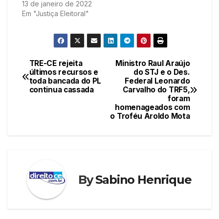
13 de janeiro de 2022
Em "Justiça Eleitoral"
TRE-CE rejeita
Ministro Raul Araújo
Navegação
últimos recursos e
do STJ e o Des.
toda bancada do PL
Federal Leonardo
de
continua cassada
Carvalho do TRF5,
foram
Post
homenageados com
o Troféu Aroldo Mota
By
Sabino Henrique