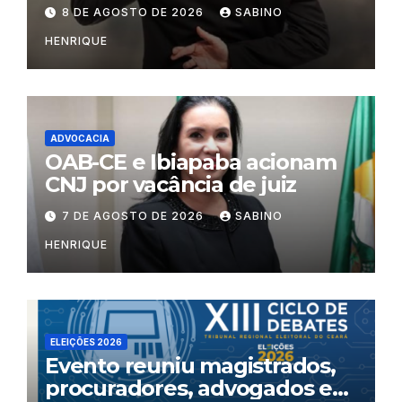
por litigância de má-fé
8 DE AGOSTO DE 2026
SABINO
HENRIQUE
ADVOCACIA
OAB-CE e Ibiapaba acionam
CNJ por vacância de juiz
7 DE AGOSTO DE 2026
SABINO
HENRIQUE
ELEIÇÕES 2026
Evento reuniu magistrados,
procuradores, advogados e