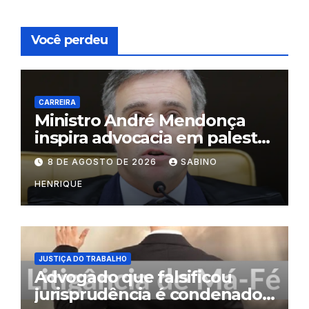
Você perdeu
CARREIRA
Ministro André Mendonça
inspira advocacia em palestra
na OAB do Rio
8 DE AGOSTO DE 2026
SABINO
HENRIQUE
JUSTIÇA DO TRABALHO
Advogado que falsificou
jurisprudência é condenado