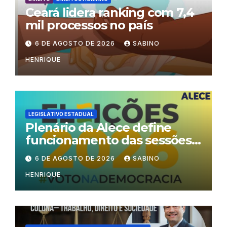
Ceará lidera ranking com 7,4
mil processos no país
6 DE AGOSTO DE 2026
SABINO
HENRIQUE
LEGISLATIVO ESTADUAL
Plenário da Alece define
funcionamento das sessões
durante o período eleitoral
6 DE AGOSTO DE 2026
SABINO
HENRIQUE