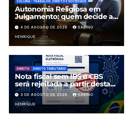
COLUNA – TRABALHO, DIREITO E SOCIEDADE
Autonomia Religiosa em
Julgamento: quem decide as
regras dentro dos templos?
4 DE AGOSTO DE 2026
SABINO
HENRIQUE
DIREITO
DIREITO TRIBUTÁRIO
Nota fiscal sem IBS e CBS
será rejeitada a partir desta
segunda-feira
3 DE AGOSTO DE 2026
SABINO
HENRIQUE