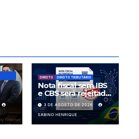
DIREITO
DIREITO TRIBUTÁRIO
Nota fiscal sem IBS
e CBS será rejeitada
uem
a partir desta
3 DE AGOSTO DE 2026
s
segunda-feira
SABINO HENRIQUE