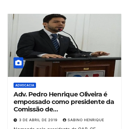
ADVOCACIA
Adv. Pedro Henrique Oliveira é
empossado como presidente da
Comissão de
Empreendedorismo e Marketing
3 DE ABRIL DE 2019
SABINO HENRIQUE
Jurídico da OAB-CE