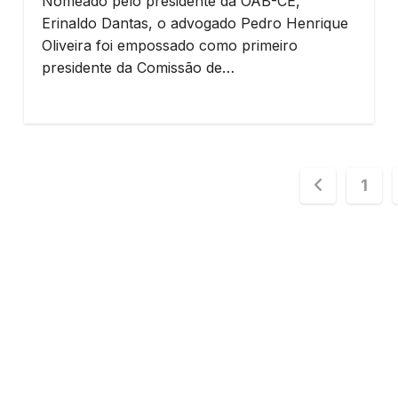
Nomeado pelo presidente da OAB-CE,
Erinaldo Dantas, o advogado Pedro Henrique
Oliveira foi empossado como primeiro
presidente da Comissão de…
Pagina
1
de
posts