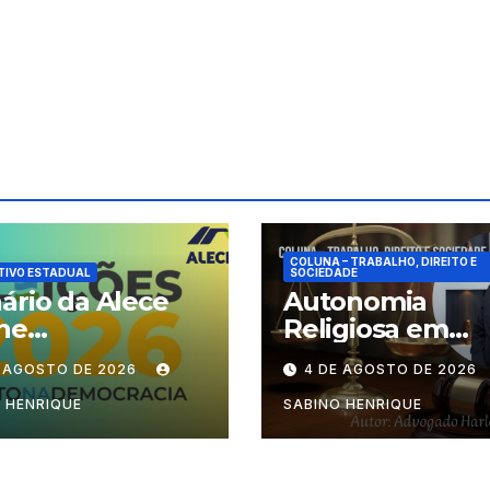
COLUNA – TRABALHO, DIREITO E
TIVO ESTADUAL
SOCIEDADE
ário da Alece
Autonomia
ne
Religiosa em
cionamento das
Julgamento: q
E AGOSTO DE 2026
4 DE AGOSTO DE 2026
ões durante o
decide as regra
odo eleitoral
dentro dos
 HENRIQUE
SABINO HENRIQUE
templos?