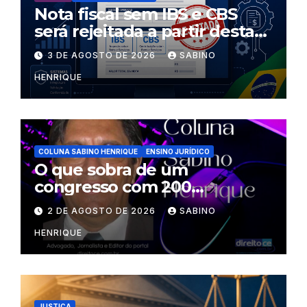
Nota fiscal sem IBS e CBS
será rejeitada a partir desta
segunda-feira
3 DE AGOSTO DE 2026
SABINO
HENRIQUE
COLUNA SABINO HENRIQUE
ENSINO JURÍDICO
O que sobra de um
congresso com 200
palestrantes?
2 DE AGOSTO DE 2026
SABINO
HENRIQUE
JUSTIÇA