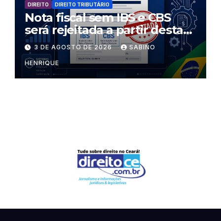
DIREITO
DIREITO TRIBUTÁRIO
Nota fiscal sem IBS e CBS
será rejeitada a partir desta
segunda-feira
3 DE AGOSTO DE 2026
SABINO
HENRIQUE