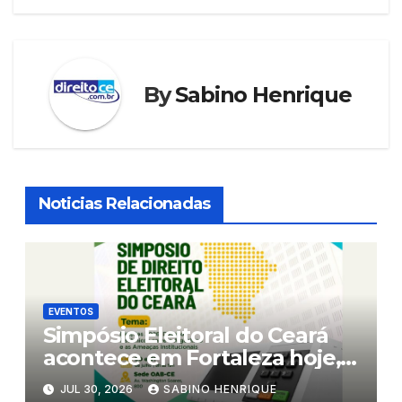
By
Sabino Henrique
Noticias Relacionadas
EVENTOS
Simpósio Eleitoral do Ceará
acontece em Fortaleza hoje,
5a. feira, e amanhã, 6a.feira
JUL 30, 2026
SABINO HENRIQUE