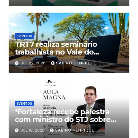
EVENTOS
TRT7 realiza seminário
trabalhista no Vale do
Jaguaribe
JUL 22, 2026
SABINO HENRIQUE
EVENTOS
*Fortaleza recebe palestra
com ministro do STJ sobre
inteligência artificial e
JUL 18, 2026
SABINO HENRIQUE
processo penal*