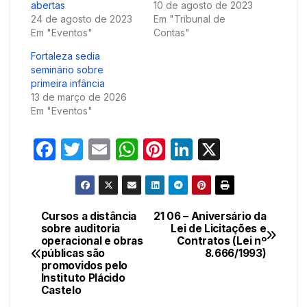
abertas
10 de agosto de 2023
24 de agosto de 2023
Em "Tribunal de
Em "Eventos"
Contas"
Fortaleza sedia
seminário sobre
primeira infância
13 de março de 2026
Em "Eventos"
F
T
E
W
Pi
Li
X
a
w
m
h
nt
n
c
itt
ail
at
er
k
e
er
s
e
e
Cursos a distância
21 06 – Aniversário da
Navegação
sobre auditoria
Lei de Licitações e
b
A
st
dI
operacional e obras
Contratos (Lei nº
de
o
p
n
públicas são
8.666/1993)
promovidos pelo
Post
o
p
Instituto Plácido
Castelo
k