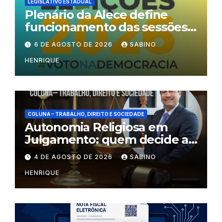
LEGISLATIVO ESTADUAL
Plenário da Alece define
funcionamento das sessões
durante o período eleitoral
6 DE AGOSTO DE 2026
SABINO
HENRIQUE
COLUNA – TRABALHO, DIREITO E SOCIEDADE
Autonomia Religiosa em
Julgamento: quem decide as
regras dentro dos templos?
4 DE AGOSTO DE 2026
SABINO
HENRIQUE