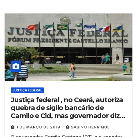
JUSTIÇA FEDERAL
Justiça federal , no Ceará, autoriza
quebra de sigilo bancário de
Camilo e Cid, mas governador diz
que não tem conhecimento do
1 DE MARÇO DE 2019
SABINO HENRIQUE
fato
O governador Camilo Santana (PT) e o senador