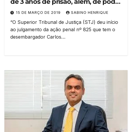
de 3 anos de prisão, além, de poder
perder o cargo de desembargador
15 DE MARÇO DE 2019
SABINO HENRIQUE
“O Superior Tribunal de Justiça (STJ) deu início
ao julgamento da ação penal nº 825 que tem o
desembargador Carlos…