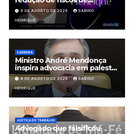
desastres
9 DE AGOSTO DE 2026
SABINO
HENRIQUE
CARREIRA
Ministro André Mendonça
inspira advocacia em palestra
na OAB do Rio
8 DE AGOSTO DE 2026
SABINO
HENRIQUE
JUSTIÇA DO TRABALHO
Advogado que falsificou