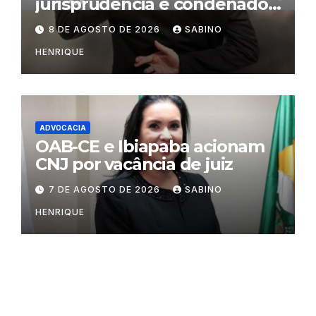
jurisprudência é condenado
por litigância de má-fé
8 DE AGOSTO DE 2026
SABINO
HENRIQUE
ADVOCACIA
OAB-CE e Ibiapaba acionam
CNJ por vacância de juiz
7 DE AGOSTO DE 2026
SABINO
HENRIQUE