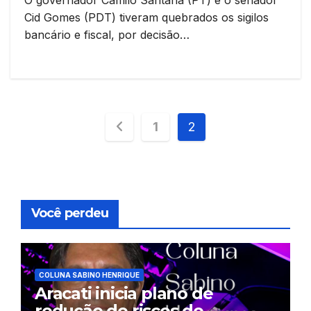
Cid Gomes (PDT) tiveram quebrados os sigilos
bancário e fiscal, por decisão…
Paginação
1
2
de
posts
Você perdeu
COLUNA SABINO HENRIQUE
Aracati inicia plano de
redução de riscos de