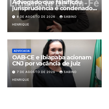
Advogado que falsificou
jurisprudência é condenado
por litigância de má-fé
8 DE AGOSTO DE 2026
SABINO
HENRIQUE
ADVOCACIA
OAB-CE e Ibiapaba acionam
CNJ por vacância de juiz
7 DE AGOSTO DE 2026
SABINO
HENRIQUE