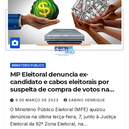
MINISTÉRIO PÚBLICO
MP Eleitoral denuncia ex-
candidato e cabos eleitorais por
suspeita de compra de votos na
eleição de 2020 no município de
9 DE MARÇO DE 2023
SABINO HENRIQUE
Barro
O Ministério Público Eleitoral (MPE) ajuizou
denúncia na última terça-feira, 7, junto à Justiça
Eleitoral da 92ª Zona Eleitoral, na…