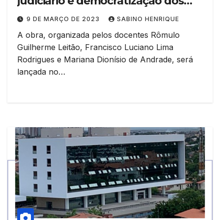
judiciário e democratização dos
direitos no Brasil
9 DE MARÇO DE 2023
SABINO HENRIQUE
A obra, organizada pelos docentes Rômulo
Guilherme Leitão, Francisco Luciano Lima
Rodrigues e Mariana Dionísio de Andrade, será
lançada no…