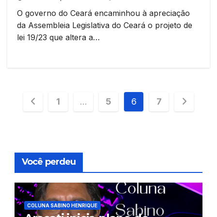
O governo do Ceará encaminhou à apreciação
da Assembleia Legislativa do Ceará o projeto de
lei 19/23 que altera a…
Paginação
1
…
5
6
7
de
posts
Você perdeu
COLUNA SABINO HENRIQUE