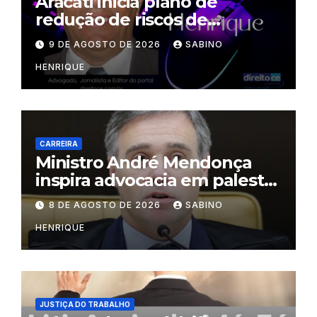
Aracati inicia plano de
redução de riscos de
desastres
9 DE AGOSTO DE 2026
SABINO
HENRIQUE
CARREIRA
Ministro André Mendonça
inspira advocacia em palestra
na OAB do Rio
8 DE AGOSTO DE 2026
SABINO
HENRIQUE
JUSTIÇA DO TRABALHO