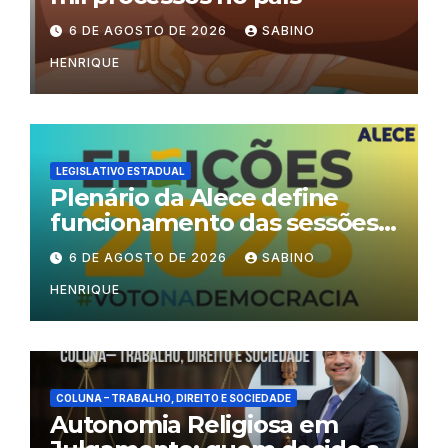
6 DE AGOSTO DE 2026
SABINO
HENRIQUE
LEGISLATIVO ESTADUAL
Plenário da Alece define
funcionamento das sessões
durante o período eleitoral
6 DE AGOSTO DE 2026
SABINO
HENRIQUE
COLUNA – TRABALHO, DIREITO E SOCIEDADE
Autonomia Religiosa em