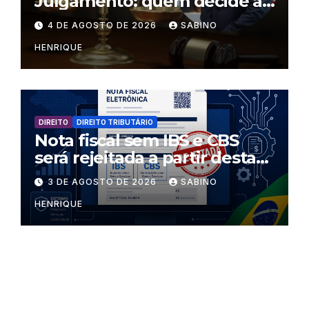
Julgamento: quem decide as
regras dentro dos templos?
4 DE AGOSTO DE 2026
SABINO
HENRIQUE
DIREITO
DIREITO TRIBUTÁRIO
Nota fiscal sem IBS e CBS
será rejeitada a partir desta
segunda-feira
3 DE AGOSTO DE 2026
SABINO
HENRIQUE