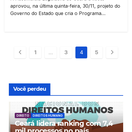
aprovou, na última quinta-feira, 30/11, projeto do
Governo do Estado que cria o Programa…
Paginação
1
…
3
4
5
de
posts
Você perdeu
DIREITO
DIREITOS HUMANO
Ceará lidera ranking com 7,4
mil processos no país