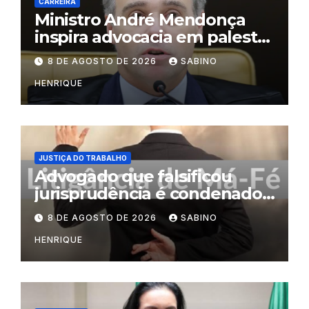
CARREIRA
Ministro André Mendonça
inspira advocacia em palestra
na OAB do Rio
8 DE AGOSTO DE 2026
SABINO
HENRIQUE
JUSTIÇA DO TRABALHO
Advogado que falsificou
jurisprudência é condenado
por litigância de má-fé
8 DE AGOSTO DE 2026
SABINO
HENRIQUE