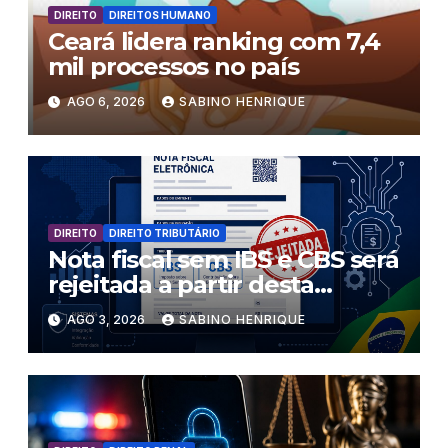
DIREITO
DIREITOS HUMANO
Ceará lidera ranking com 7,4
mil processos no país
AGO 6, 2026
SABINO HENRIQUE
DIREITO
DIREITO TRIBUTÁRIO
Nota fiscal sem IBS e CBS será
rejeitada a partir desta
segunda-feira
AGO 3, 2026
SABINO HENRIQUE