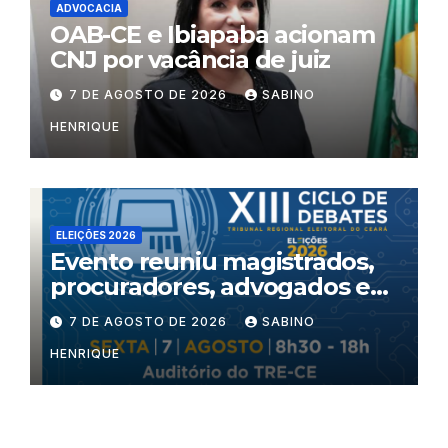
ADVOCACIA
OAB-CE e Ibiapaba acionam
CNJ por vacância de juiz
7 DE AGOSTO DE 2026
SABINO
HENRIQUE
ELEIÇÕES 2026
Evento reuniu magistrados,
procuradores, advogados e
especialistas para debater
7 DE AGOSTO DE 2026
SABINO
inteligência artificial,
HENRIQUE
criminalidade organizada e
violência política de gênero
no processo eleitoral