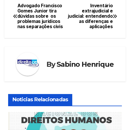
Advogado Francisco
Inventário
Navegação
Gomes Junior tira
extrajudicial e
dúvidas sobre os
judicial: entendendo
de
problemas jurídicos
as diferenças e
nas separações civis
aplicações
Post
By
Sabino Henrique
Noticias Relacionadas