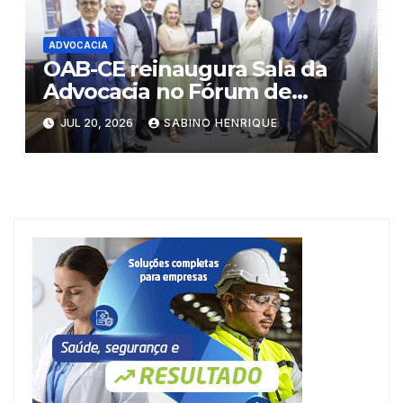
ADVOCACIA
OAB-CE reinaugura Sala da
Advocacia no Fórum de
Eusébio
JUL 20, 2026
SABINO HENRIQUE