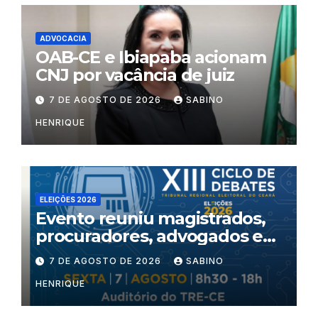
ADVOCACIA
OAB-CE e Ibiapaba acionam
CNJ por vacância de juiz
7 DE AGOSTO DE 2026
SABINO
HENRIQUE
ELEIÇÕES 2026
Evento reuniu magistrados,
procuradores, advogados e
especialistas para debater
7 DE AGOSTO DE 2026
SABINO
inteligência artificial,
HENRIQUE
criminalidade organizada e
violência política de gênero