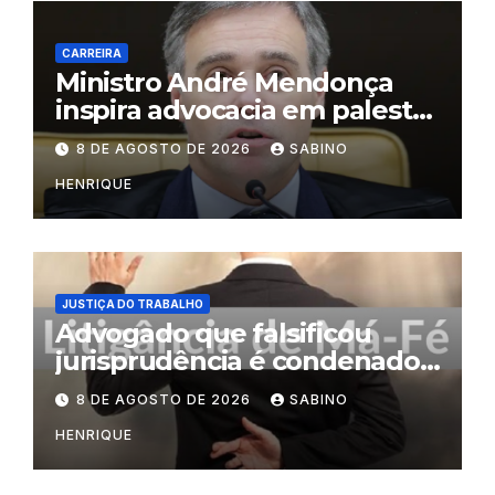
CARREIRA
Ministro André Mendonça
inspira advocacia em palestra
na OAB do Rio
8 DE AGOSTO DE 2026
SABINO
HENRIQUE
JUSTIÇA DO TRABALHO
Advogado que falsificou
jurisprudência é condenado
por litigância de má-fé
8 DE AGOSTO DE 2026
SABINO
HENRIQUE