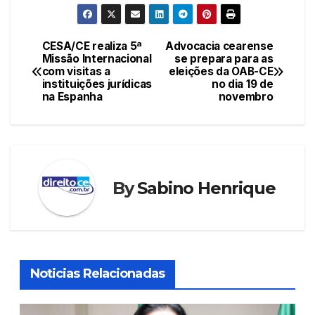
CESA/CE realiza 5ª
Advocacia cearense
Navegação
Missão Internacional
se prepara para as
com visitas a
eleições da OAB-CE
de
instituições jurídicas
no dia 19 de
na Espanha
novembro
Post
By
Sabino Henrique
Noticias Relacionadas