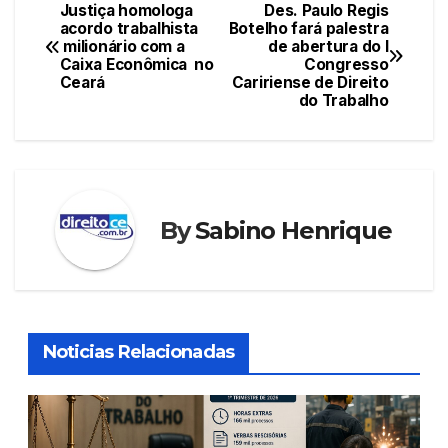
e
er
s
e
e
Justiça homologa
Des. Paulo Regis
Navegação
acordo trabalhista
Botelho fará palestra
b
A
st
dI
milionário com a
de abertura do I
de
o
p
n
Caixa Econômica no
Congresso
Ceará
Caririense de Direito
Post
o
p
do Trabalho
k
By
Sabino Henrique
Noticias Relacionadas