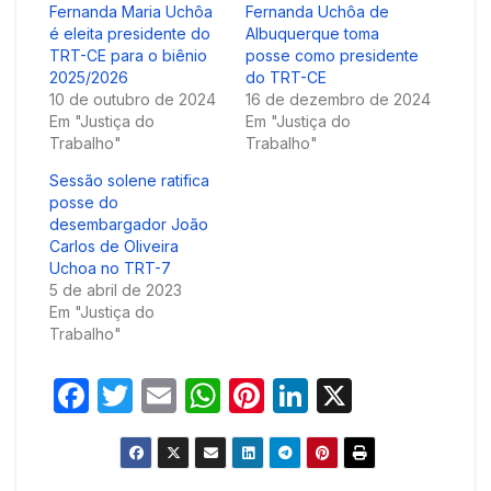
Fernanda Maria Uchôa
Fernanda Uchôa de
é eleita presidente do
Albuquerque toma
TRT-CE para o biênio
posse como presidente
2025/2026
do TRT-CE
10 de outubro de 2024
16 de dezembro de 2024
Em "Justiça do
Em "Justiça do
Trabalho"
Trabalho"
Sessão solene ratifica
posse do
desembargador João
Carlos de Oliveira
Uchoa no TRT-7
5 de abril de 2023
Em "Justiça do
Trabalho"
F
T
E
W
Pi
Li
X
a
w
m
h
nt
n
c
itt
ail
at
er
k