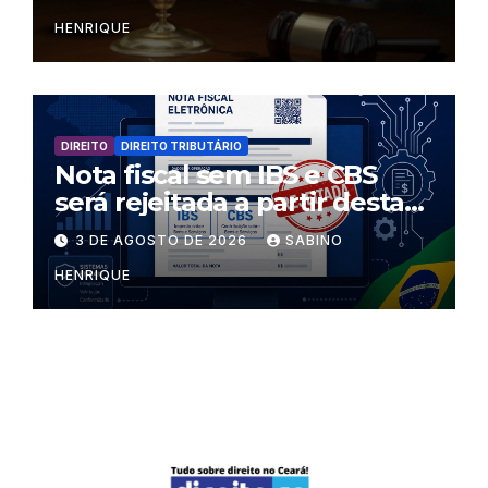
HENRIQUE
DIREITO
DIREITO TRIBUTÁRIO
Nota fiscal sem IBS e CBS
será rejeitada a partir desta
segunda-feira
3 DE AGOSTO DE 2026
SABINO
HENRIQUE