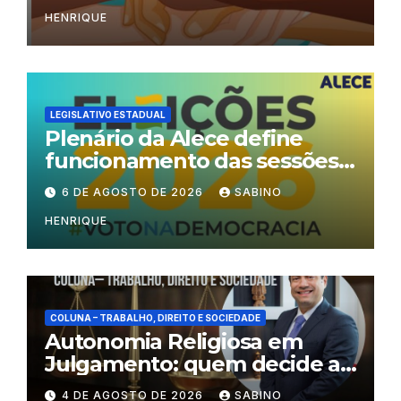
HENRIQUE
LEGISLATIVO ESTADUAL
Plenário da Alece define
funcionamento das sessões
durante o período eleitoral
6 DE AGOSTO DE 2026
SABINO
HENRIQUE
COLUNA – TRABALHO, DIREITO E SOCIEDADE
Autonomia Religiosa em
Julgamento: quem decide as
regras dentro dos templos?
4 DE AGOSTO DE 2026
SABINO