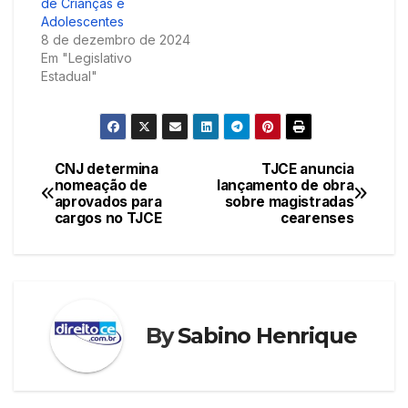
de Crianças e
Adolescentes
8 de dezembro de 2024
Em "Legislativo
Estadual"
CNJ determina
TJCE anuncia
Navegação
nomeação de
lançamento de obra
aprovados para
sobre magistradas
de
cargos no TJCE
cearenses
Post
By
Sabino Henrique