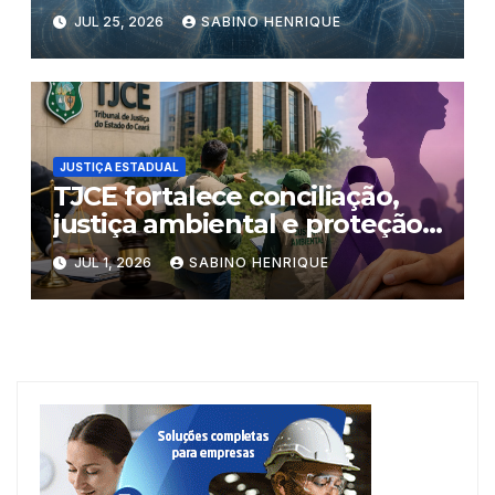
JUL 25, 2026
SABINO HENRIQUE
JUSTIÇA ESTADUAL
TJCE fortalece conciliação,
justiça ambiental e proteção
às mulheres
JUL 1, 2026
SABINO HENRIQUE