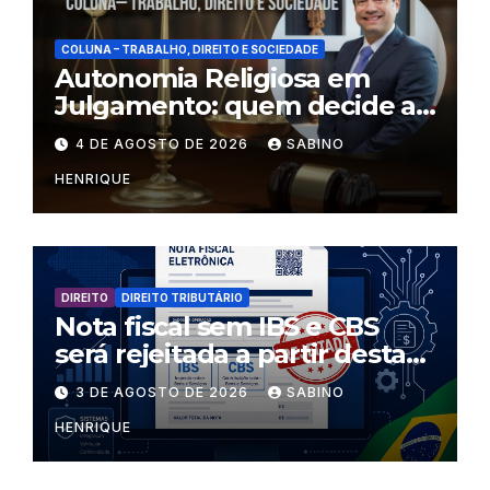
COLUNA – TRABALHO, DIREITO E SOCIEDADE
Autonomia Religiosa em
Julgamento: quem decide as
regras dentro dos templos?
4 DE AGOSTO DE 2026
SABINO
HENRIQUE
DIREITO
DIREITO TRIBUTÁRIO
Nota fiscal sem IBS e CBS
será rejeitada a partir desta
segunda-feira
3 DE AGOSTO DE 2026
SABINO
HENRIQUE