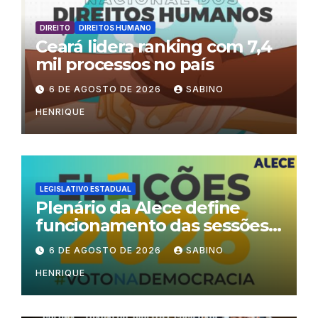
DIREITO
DIREITOS HUMANO
Ceará lidera ranking com 7,4
mil processos no país
6 DE AGOSTO DE 2026
SABINO
HENRIQUE
LEGISLATIVO ESTADUAL
Plenário da Alece define
funcionamento das sessões
durante o período eleitoral
6 DE AGOSTO DE 2026
SABINO
HENRIQUE