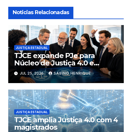
Noticias Relacionadas
JUSTIÇA ESTADUAL
TJCE expande PJe para
Núcleo de Justiça 4.0 e
conclui digitalização criminal
JUL 25, 2026
SABINO HENRIQUE
JUSTIÇA ESTADUAL
TJCE amplia Justiça 4.0 com 4
magistrados