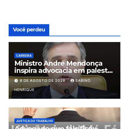
Você perdeu
CARREIRA
Ministro André Mendonça
inspira advocacia em palestra
na OAB do Rio
8 DE AGOSTO DE 2026
SABINO
HENRIQUE
JUSTIÇA DO TRABALHO
Advogado que falsificou