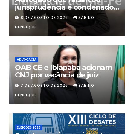
jurisprudência é condenado
por litigância de má-fé
8 DE AGOSTO DE 2026
SABINO
HENRIQUE
ADVOCACIA
OAB-CE e Ibiapaba acionam
CNJ por vacância de juiz
7 DE AGOSTO DE 2026
SABINO
HENRIQUE
ELEIÇÕES 2026