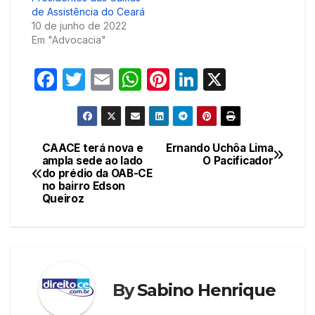
de Assistência do Ceará
10 de junho de 2022
Em "Advocacia"
F
T
E
W
Pi
Li
X
a
w
m
h
nt
n
c
itt
ail
at
er
k
e
er
s
e
e
CAACE terá nova e
Ernando Uchôa Lima
Navegação
ampla sede ao lado
O Pacificador
b
A
st
dI
do prédio da OAB-CE
de
o
p
n
no bairro Edson
Queiroz
Post
o
p
k
By
Sabino Henrique