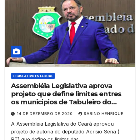
LEGISLATIVO ESTADUAL
Assembléia Legislativa aprova
projeto que define limites entres
os municipios de Tabuleiro do
Norte e Alto Santo
14 DE DEZEMBRO DE 2020
SABINO HENRIQUE
A Assembleia Legislativa do Ceará aprovou
projeto de autoria do deputado Acrisio Sena (
PT) que define os limites das…