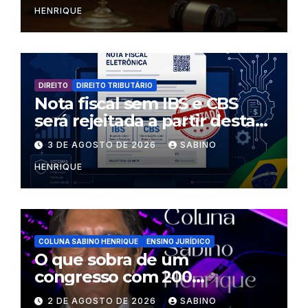
HENRIQUE
DIREITO
DIREITO TRIBUTÁRIO
Nota fiscal sem IBS e CBS
será rejeitada a partir desta
segunda-feira
3 DE AGOSTO DE 2026
SABINO
HENRIQUE
COLUNA SABINO HENRIQUE
ENSINO JURÍDICO
O que sobra de um
congresso com 200
palestrantes?
2 DE AGOSTO DE 2026
SABINO