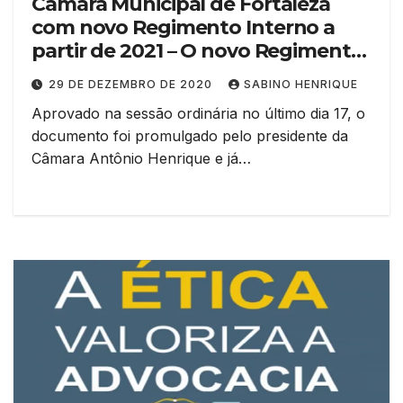
Câmara Municipal de Fortaleza
com novo Regimento Interno a
partir de 2021 – O novo Regimento
Interno entra em vigor a partir do
29 DE DEZEMBRO DE 2020
SABINO HENRIQUE
dia 1º janeiro quando se inicia uma
Aprovado na sessão ordinária no último dia 17, o
nova legislatura
documento foi promulgado pelo presidente da
Câmara Antônio Henrique e já…