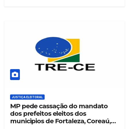
JUSTIÇA ELEITORAL
MP pede cassação do mandato
dos prefeitos eleitos dos
municipios de Fortaleza, Coreaú,
Nova Russas, Pacujá, Madalena,