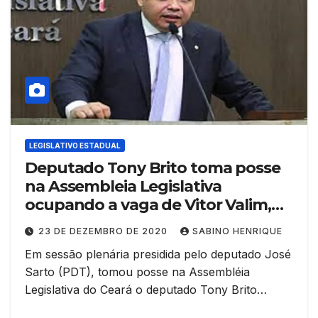
LEGISLATIVO ESTADUAL
Deputado Tony Brito toma posse
na Assembleia Legislativa
ocupando a vaga de Vitor Valim,
eleito prefeito de Caucaia
23 DE DEZEMBRO DE 2020
SABINO HENRIQUE
Em sessão plenária presidida pelo deputado José
Sarto (PDT), tomou posse na Assembléia
Legislativa do Ceará o deputado Tony Brito…