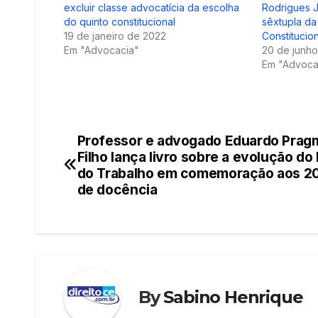
excluir classe advocatícia da escolha
Rodrigues Ju
do quinto constitucional
sêxtupla da
19 de janeiro de 2022
Constitucio
Em "Advocacia"
20 de junh
Em "Advoca
Professor e advogado Eduardo Prag
Navegação
Filho lança livro sobre a evolução do 
de
do Trabalho em comemoração aos 2
de docência
Post
By
Sabino Henrique