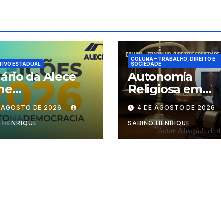
COLUNA – TRABALHO, DIREITO E
TIVO ESTADUAL
SOCIEDADE
ário da Alece
Autonomia
ne
Religiosa em
cionamento das
Julgamento: q
E AGOSTO DE 2026
4 DE AGOSTO DE 2026
ões durante o
decide as regra
odo eleitoral
dentro dos
 HENRIQUE
SABINO HENRIQUE
templos?