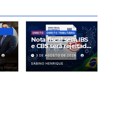
DIREITO
DIREITO TRIBUTÁRIO
Nota fiscal sem IBS
e CBS será rejeitada
uem
a partir desta
3 DE AGOSTO DE 2026
s
segunda-feira
SABINO HENRIQUE