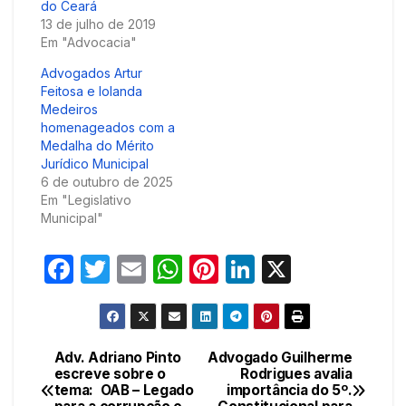
do Ceará
13 de julho de 2019
Em "Advocacia"
Advogados Artur
Feitosa e Iolanda
Medeiros
homenageados com a
Medalha do Mérito
Jurídico Municipal
6 de outubro de 2025
Em "Legislativo
Municipal"
F
T
E
W
Pi
Li
X
a
w
m
h
nt
n
c
itt
ail
at
er
k
e
er
s
e
e
Adv. Adriano Pinto
Advogado Guilherme
Navegação
escreve sobre o
Rodrigues avalia
b
A
st
dI
tema: OAB – Legado
importância do 5º.
de