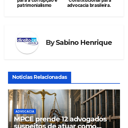
o
p
n
para a corrupção e
Constitucional para
patrimonialismo
advocacia brasileira.
Post
o
p
k
By
Sabino Henrique
Noticias Relacionadas
ADVOCACIA
MPCE prende 12 advogados
suspeitos de atuar como