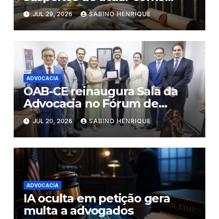
“pombos- correio” de facções
JUL 29, 2026
SABINO HENRIQUE
criminosas no Ceará
ADVOCACIA
OAB-CE reinaugura Sala da
Advocacia no Fórum de
Eusébio
JUL 20, 2026
SABINO HENRIQUE
ADVOCACIA
IA oculta em petição gera
multa a advogados