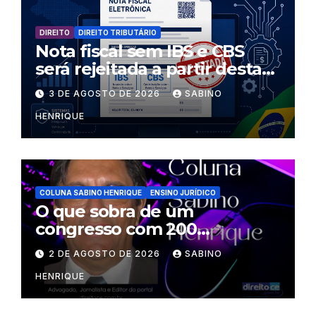
DIREITO
DIREITO TRIBUTÁRIO
Nota fiscal sem IBS e CBS
será rejeitada a partir desta
segunda-feira
3 DE AGOSTO DE 2026
SABINO
HENRIQUE
COLUNA SABINO HENRIQUE
ENSINO JURÍDICO
O que sobra de um
congresso com 200
palestrantes?
2 DE AGOSTO DE 2026
SABINO
HENRIQUE