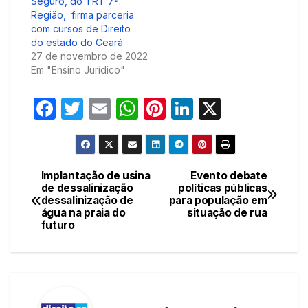
Seguro, do TRT 7ª.
Região, firma parceria
com cursos de Direito
do estado do Ceará
27 de novembro de 2022
Em "Ensino Jurídico"
F
T
E
W
Pi
Li
X
a
w
m
h
nt
n
c
itt
ail
at
er
k
e
er
s
e
e
Implantação de usina
Evento debate
Navegação
de dessalinização
políticas públicas
b
A
st
dI
dessalinização de
para população em
de
o
p
n
água na praia do
situação de rua
futuro
Post
o
p
k