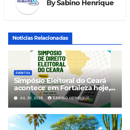
By
Sabino Henrique
Noticias Relacionadas
EVENTOS
Simpósio Eleitoral do Ceará
acontece em Fortaleza hoje,
5a. feira, e amanhã, 6a.feira
JUL 30, 2026
SABINO HENRIQUE