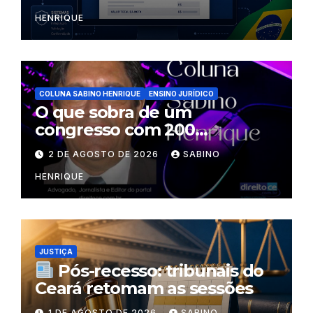
HENRIQUE
COLUNA SABINO HENRIQUE
ENSINO JURÍDICO
O que sobra de um
congresso com 200
palestrantes?
2 DE AGOSTO DE 2026
SABINO
HENRIQUE
JUSTIÇA
Pós-recesso: tribunais do
Ceará retomam as sessões
1 DE AGOSTO DE 2026
SABINO