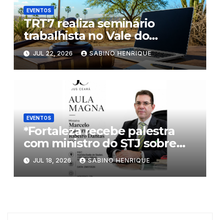
EVENTOS
TRT7 realiza seminário
trabalhista no Vale do
Jaguaribe
JUL 22, 2026
SABINO HENRIQUE
EVENTOS
*Fortaleza recebe palestra
com ministro do STJ sobre
inteligência artificial e
JUL 18, 2026
SABINO HENRIQUE
processo penal*