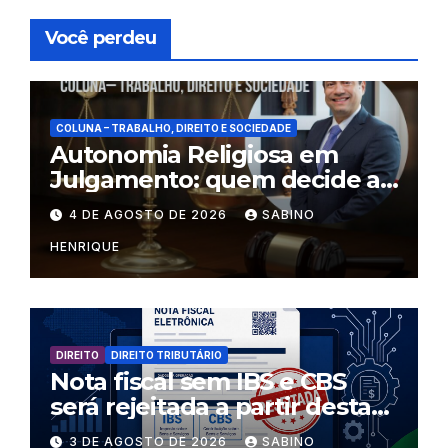
Você perdeu
COLUNA – TRABALHO, DIREITO E SOCIEDADE
Autonomia Religiosa em
Julgamento: quem decide as
regras dentro dos templos?
4 DE AGOSTO DE 2026
SABINO
HENRIQUE
DIREITO
DIREITO TRIBUTÁRIO
Nota fiscal sem IBS e CBS
será rejeitada a partir desta
segunda-feira
3 DE AGOSTO DE 2026
SABINO