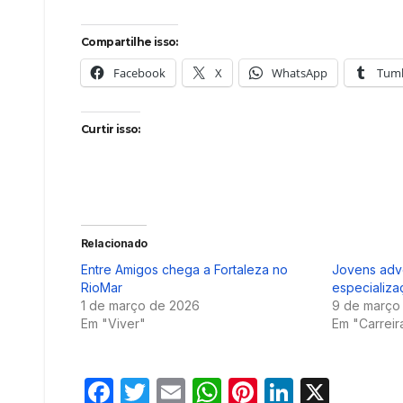
Compartilhe isso:
Facebook
X
WhatsApp
Tumb
Curtir isso:
Relacionado
Entre Amigos chega a Fortaleza no
Jovens adv
RioMar
especializa
1 de março de 2026
9 de março
Em "Viver"
Em "Carreir
F
T
E
W
Pi
Li
X