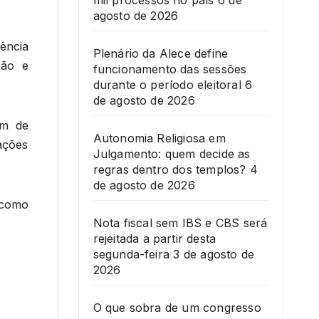
mil processos no país
6 de
agosto de 2026
ência
Plenário da Alece define
xão e
funcionamento das sessões
durante o período eleitoral
6
de agosto de 2026
ém de
Autonomia Religiosa em
ações
Julgamento: quem decide as
regras dentro dos templos?
4
de agosto de 2026
 como
Nota fiscal sem IBS e CBS será
rejeitada a partir desta
segunda-feira
3 de agosto de
2026
O que sobra de um congresso