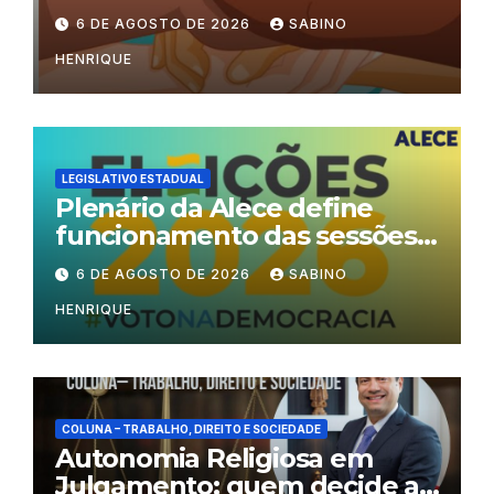
6 DE AGOSTO DE 2026
SABINO
HENRIQUE
LEGISLATIVO ESTADUAL
Plenário da Alece define
funcionamento das sessões
durante o período eleitoral
6 DE AGOSTO DE 2026
SABINO
HENRIQUE
COLUNA – TRABALHO, DIREITO E SOCIEDADE
Autonomia Religiosa em
Julgamento: quem decide as