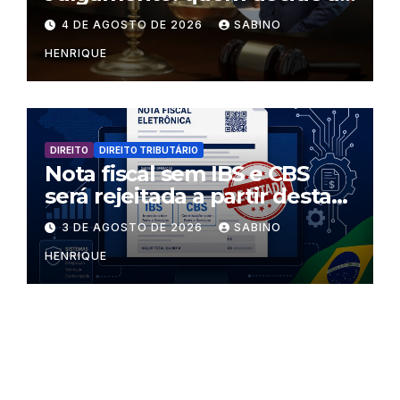
regras dentro dos templos?
4 DE AGOSTO DE 2026
SABINO
HENRIQUE
DIREITO
DIREITO TRIBUTÁRIO
Nota fiscal sem IBS e CBS
será rejeitada a partir desta
segunda-feira
3 DE AGOSTO DE 2026
SABINO
HENRIQUE