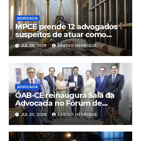
ADVOCACIA
MPCE prende 12 advogados
suspeitos de atuar como
“pombos- correio” de facções
JUL 29, 2026
SABINO HENRIQUE
criminosas no Ceará
ADVOCACIA
OAB-CE reinaugura Sala da
Advocacia no Fórum de
Eusébio
JUL 20, 2026
SABINO HENRIQUE