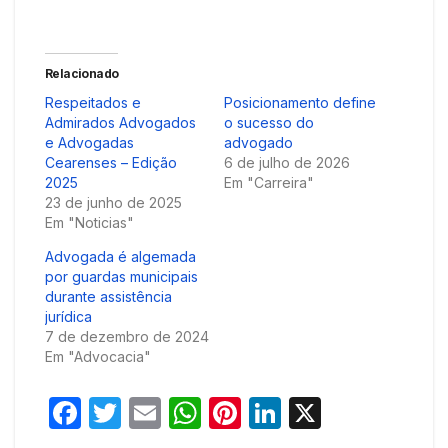
Relacionado
Respeitados e
Posicionamento define
Admirados Advogados
o sucesso do
e Advogadas
advogado
Cearenses – Edição
6 de julho de 2026
2025
Em "Carreira"
23 de junho de 2025
Em "Noticias"
Advogada é algemada
por guardas municipais
durante assistência
jurídica
7 de dezembro de 2024
Em "Advocacia"
F
T
E
W
Pi
Li
X
a
w
m
h
nt
n