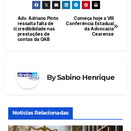
c
itt
ail
at
er
k
e
er
s
e
e
Adv. Adriano Pinto
Começa hoje a VIII
Navegação
ressalta falta de
Conferência Estadual
b
A
st
dI
credibilidade nas
da Advocacia
de
o
p
n
prestações de
Cearense
contas da OAB
Post
o
p
k
By
Sabino Henrique
Noticias Relacionadas