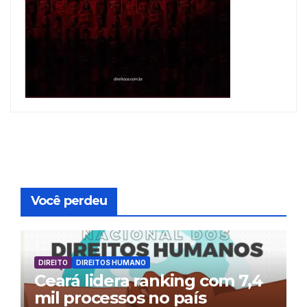
Você perdeu
DIREITO
DIREITOS HUMANO
Ceará lidera ranking com 7,4
mil processos no país