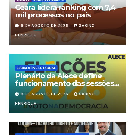
Ceará lidera ranking com 7,4
mil processos no país
6 DE AGOSTO DE 2026
SABINO
HENRIQUE
LEGISLATIVO ESTADUAL
Plenário da Alece define
funcionamento das sessões
durante o período eleitoral
6 DE AGOSTO DE 2026
SABINO
HENRIQUE