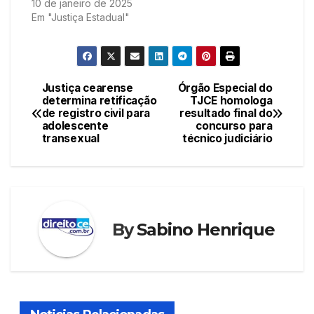
10 de janeiro de 2025
Em "Justiça Estadual"
Justiça cearense
Órgão Especial do
Navegação
determina retificação
TJCE homologa
de registro civil para
resultado final do
de
adolescente
concurso para
transexual
técnico judiciário
Post
By
Sabino Henrique