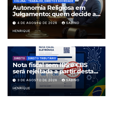
COLUNA – TRABALHO, DIREITO E SOCIEDADE
Autonomia Religiosa em
Julgamento: quem decide as
regras dentro dos templos?
4 DE AGOSTO DE 2026
SABINO
HENRIQUE
DIREITO
DIREITO TRIBUTÁRIO
Nota fiscal sem IBS e CBS
será rejeitada a partir desta
segunda-feira
3 DE AGOSTO DE 2026
SABINO
HENRIQUE