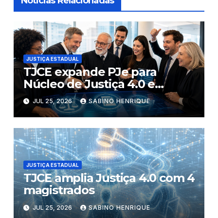
Noticias Relacionadas
JUSTIÇA ESTADUAL
TJCE expande PJe para
Núcleo de Justiça 4.0 e
conclui digitalização criminal
JUL 25, 2026
SABINO HENRIQUE
JUSTIÇA ESTADUAL
TJCE amplia Justiça 4.0 com 4
magistrados
JUL 25, 2026
SABINO HENRIQUE