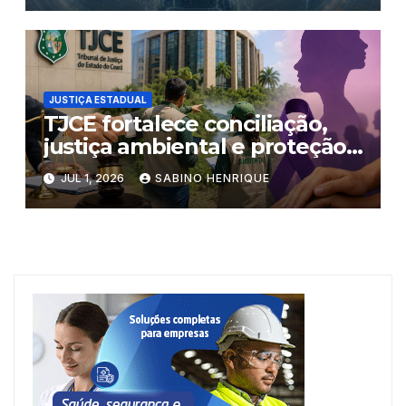
JUSTIÇA ESTADUAL
TJCE fortalece conciliação,
justiça ambiental e proteção
às mulheres
JUL 1, 2026
SABINO HENRIQUE