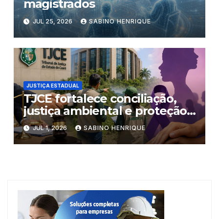
magistrados
JUL 25, 2026
SABINO HENRIQUE
JUSTIÇA ESTADUAL
TJCE fortalece conciliação,
justiça ambiental e proteção
às mulheres
JUL 1, 2026
SABINO HENRIQUE