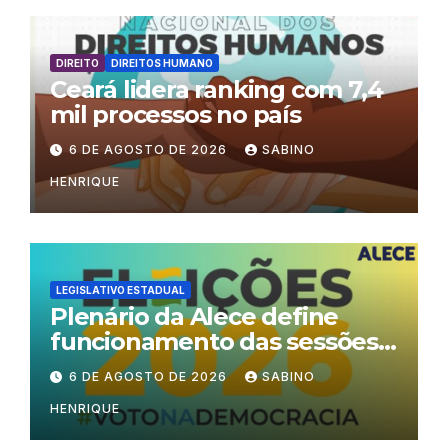
DIREITO
DIREITOS HUMANO
Ceará lidera ranking com 7,4
mil processos no país
6 DE AGOSTO DE 2026
SABINO
HENRIQUE
LEGISLATIVO ESTADUAL
Plenário da Alece define
funcionamento das sessões
durante o período eleitoral
6 DE AGOSTO DE 2026
SABINO
HENRIQUE