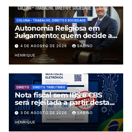
COLUNA – TRABALHO, DIREITO E SOCIEDADE
Autonomia Religiosa em
Julgamento: quem decide as
regras dentro dos templos?
4 DE AGOSTO DE 2026
SABINO
HENRIQUE
DIREITO
DIREITO TRIBUTÁRIO
Nota fiscal sem IBS e CBS
será rejeitada a partir desta
segunda-feira
3 DE AGOSTO DE 2026
SABINO
HENRIQUE