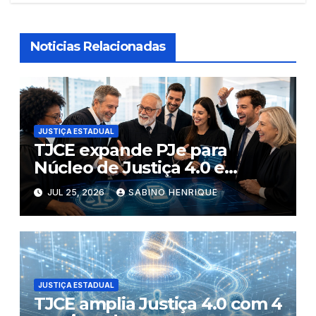
Noticias Relacionadas
JUSTIÇA ESTADUAL
TJCE expande PJe para
Núcleo de Justiça 4.0 e
conclui digitalização criminal
JUL 25, 2026
SABINO HENRIQUE
JUSTIÇA ESTADUAL
TJCE amplia Justiça 4.0 com 4