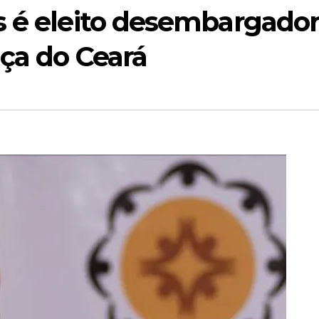
s é eleito desembargado
iça do Ceará