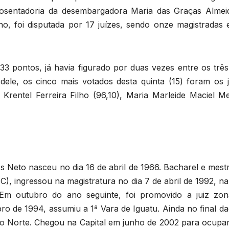
posentadoria da desembargadora Maria das Graças Almei
no, foi disputada por 17 juízes, sendo onze magistradas e
 pontos, já havia figurado por duas vezes entre os três
ele, os cinco mais votados desta quinta (15) foram os j
Krentel Ferreira Filho (96,10), Maria Marleide Maciel M
s Neto nasceu no dia 16 de abril de 1966. Bacharel e mest
C), ingressou na magistratura no dia 7 de abril de 1992, n
m outubro do ano seguinte, foi promovido a juiz zon
o de 1994, assumiu a 1ª Vara de Iguatu. Ainda no final da
do Norte. Chegou na Capital em junho de 2002 para ocupar