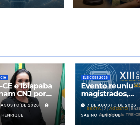
mulheres
CIA
ELEIÇÕES 2026
CE e Ibiapaba
Evento reuniu
onam CNJ por
magistrados,
ncia de juiz
procuradores,
E AGOSTO DE 2026
7 DE AGOSTO DE 2026
advogados e
especialistas pa
 HENRIQUE
SABINO HENRIQUE
debater intelig
artificial,