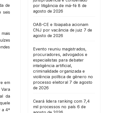
jurisprudência é condenado
da de
por litigância de má-fé
8 de
agosto de 2026
 seis
OAB-CE e Ibiapaba acionam
CNJ por vacância de juiz
7 de
 mais
agosto de 2026
uízes
endes
Evento reuniu magistrados,
procuradores, advogados e
especialistas para debater
inteligência artificial,
criminalidade organizada e
violência política de gênero no
processo eleitoral
7 de agosto
re em
de 2026
a Vara
al da
Ceará lidera ranking com 7,4
quele
mil processos no país
6 de
 a 4ª
agosto de 2026