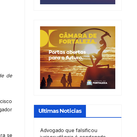
de de
cisco
gador
Ultimas Noticias
Advogado que falsificou
ra se