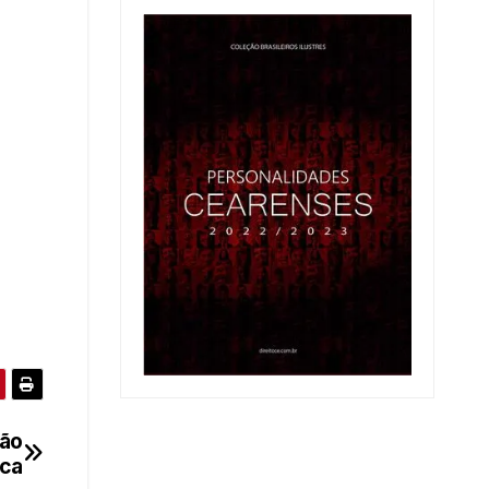
tão
ica