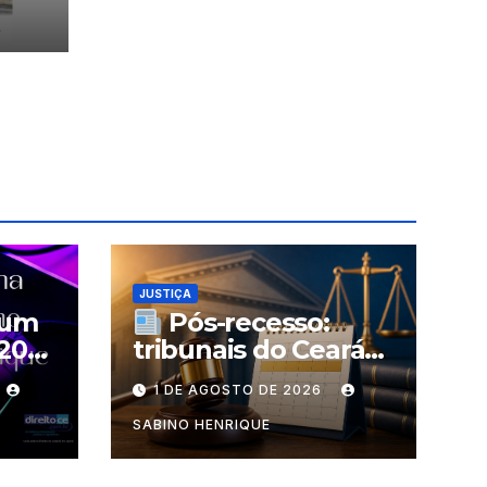
esso
JUSTIÇA
 um
Pós-recesso:
200
tribunais do Ceará
retomam as sessões
1 DE AGOSTO DE 2026
SABINO HENRIQUE