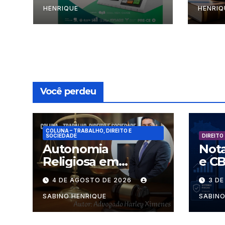
6a.feira
HENRIQUE
HENRIQ
Você perdeu
COLUNA – TRABALHO, DIREITO E
SOCIEDADE
DIREITO
Autonomia
Nota
Religiosa em
e CB
Julgamento: quem
a pa
4 DE AGOSTO DE 2026
3 D
decide as regras
segu
dentro dos
SABINO HENRIQUE
SABINO
templos?