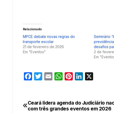
Relacionado
MPCE debate novas regras do
Seminário “
transporte escolar
previdência
21 de fevereiro de 2026
desafios pa
Em "Eventos"
2 de fevere
Em "Evento
F
T
E
W
Pi
Li
X
a
w
m
h
nt
n
c
itt
ail
at
er
k
e
er
s
e
e
Ceará lidera agenda do Judiciário nac
Navegação
b
A
st
dI
com três grandes eventos em 2026