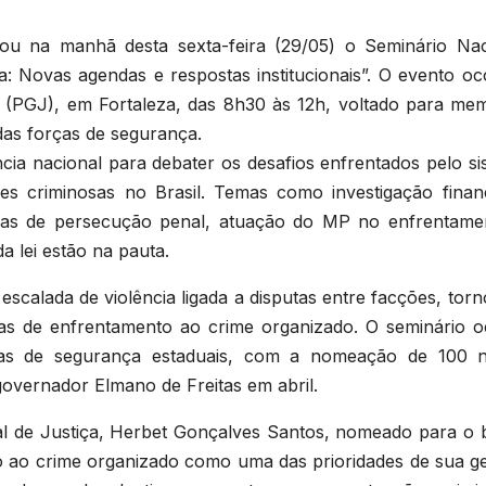
zou na manhã desta sexta-feira (29/05) o Seminário Nac
a: Novas agendas e respostas institucionais”.
O evento oc
a (PGJ), em Fortaleza, das 8h30 às 12h, voltado para me
das forças de segurança.
cia nacional para debater os desafios enfrentados pelo si
es criminosas no Brasil. Temas como investigação financ
ogias de persecução penal, atuação do MP no enfrentame
 lei estão na pauta.
scalada de violência ligada a disputas entre facções, tor
égias de enfrentamento ao crime organizado. O seminário o
as de segurança estaduais, com a nomeação de 100 
 governador Elmano de Freitas em abril.
ral de Justiça, Herbet Gonçalves Santos, nomeado para o b
 ao crime organizado como uma das prioridades de sua ge