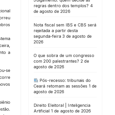
Julgamento: quem decide as
regras dentro dos templos?
4
ional
de agosto de 2026
orreu
mbros
Nota fiscal sem IBS e CBS será
rejeitada a partir desta
segunda-feira
3 de agosto de
stema
2026
eira,
nto a
O que sobra de um congresso
com 200 palestrantes?
2 de
agosto de 2026
nou-se
corre
Pós-recesso: tribunais do
novos
Ceará retomam as sessões
1 de
agosto de 2026
iênio
Direito Eleitoral | Inteligencia
stão.
Artificial
1 de agosto de 2026