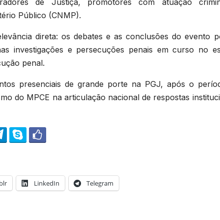
dores de Justiça, promotores com atuação crimi
tério Público (CNMP).
elevância direta: os debates e as conclusões do evento 
 nas investigações e persecuções penais em curso no es
cução penal.
os presenciais de grande porte na PGJ, após o perío
smo do MPCE na articulação nacional de respostas instituc
lr
LinkedIn
Telegram