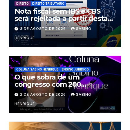
DIREITO
DIREITO TRIBUTÁRIO
Nota fiscal sem IBS e CBS
será rejeitada a partir desta
segunda-feira
3 DE AGOSTO DE 2026
SABINO
HENRIQUE
COLUNA SABINO HENRIQUE
ENSINO JURÍDICO
O que sobra de um
congresso com 200
palestrantes?
2 DE AGOSTO DE 2026
SABINO
HENRIQUE