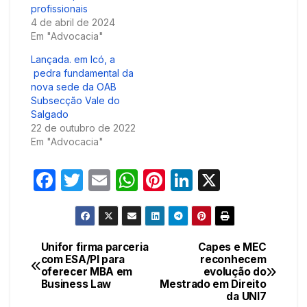
profissionais
4 de abril de 2024
Em "Advocacia"
Lançada. em Icó, a
pedra fundamental da
nova sede da OAB
Subsecção Vale do
Salgado
22 de outubro de 2022
Em "Advocacia"
F
T
E
W
Pi
Li
X
a
w
m
h
nt
n
c
itt
ail
at
er
k
e
er
s
e
e
Unifor firma parceria
Capes e MEC
Navegação
com ESA/PI para
reconhecem
b
A
st
dI
oferecer MBA em
evolução do
de
o
p
n
Business Law
Mestrado em Direito
da UNI7