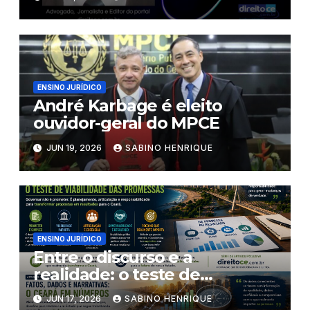
ENSINO JURÍDICO
André Karbage é eleito
ouvidor-geral do MPCE
JUN 19, 2026
SABINO HENRIQUE
ENSINO JURÍDICO
Entre o discurso e a
realidade: o teste de
viabilidade das promessas
JUN 17, 2026
SABINO HENRIQUE